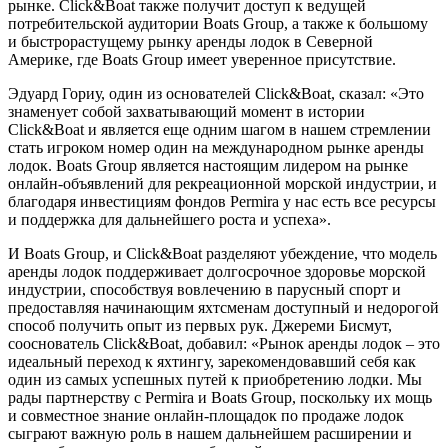
рынке. Click&Boat также получит доступ к ведущей
потребительской аудитории Boats Group, а также к большому
и быстрорастущему рынку аренды лодок в Северной
Америке, где Boats Group имеет уверенное присутствие.
Эдуард Гориу, один из основателей Click&Boat, сказал: «Это
знаменует собой захватывающий момент в истории
Click&Boat и является еще одним шагом в нашем стремлении
стать игроком номер один на международном рынке аренды
лодок. Boats Group является настоящим лидером на рынке
онлайн-объявлений для рекреационной морской индустрии, и
благодаря инвестициям фондов Permira у нас есть все ресурсы
и поддержка для дальнейшего роста и успеха».
И Boats Group, и Click&Boat разделяют убеждение, что модель
аренды лодок поддерживает долгосрочное здоровье морской
индустрии, способствуя вовлечению в парусный спорт и
предоставляя начинающим яхтсменам доступный и недорогой
способ получить опыт из первых рук. Джереми Бисмут,
сооснователь Click&Boat, добавил: «Рынок аренды лодок – это
идеальный переход к яхтингу, зарекомендовавший себя как
один из самых успешных путей к приобретению лодки. Мы
рады партнерству с Permira и Boats Group, поскольку их мощь
и совместное знание онлайн-площадок по продаже лодок
сыграют важную роль в нашем дальнейшем расширении и