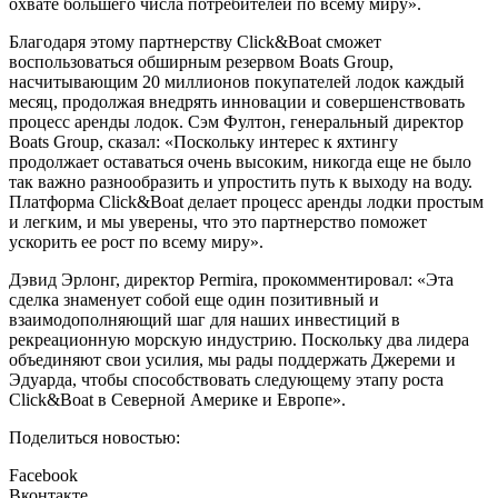
охвате большего числа потребителей по всему миру».
Благодаря этому партнерству Click&Boat сможет
воспользоваться обширным резервом Boats Group,
насчитывающим 20 миллионов покупателей лодок каждый
месяц, продолжая внедрять инновации и совершенствовать
процесс аренды лодок. Сэм Фултон, генеральный директор
Boats Group, сказал: «Поскольку интерес к яхтингу
продолжает оставаться очень высоким, никогда еще не было
так важно разнообразить и упростить путь к выходу на воду.
Платформа Click&Boat делает процесс аренды лодки простым
и легким, и мы уверены, что это партнерство поможет
ускорить ее рост по всему миру».
Дэвид Эрлонг, директор Permira, прокомментировал: «Эта
сделка знаменует собой еще один позитивный и
взаимодополняющий шаг для наших инвестиций в
рекреационную морскую индустрию. Поскольку два лидера
объединяют свои усилия, мы рады поддержать Джереми и
Эдуарда, чтобы способствовать следующему этапу роста
Click&Boat в Северной Америке и Европе».
Поделиться новостью:
Facebook
Вконтакте