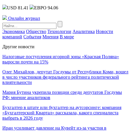
USD 81.41
ЕВРО 94.06
Онлайн журнал
Экономика
Общество
Технологии
Аналитика
Новости
компаний
События
Мнения
В мире
Другие новости
Налоговые поступления игорной зоны «Красная Поляна»
выросли почти на 15%
Олег Михайлов, депутат Госдумы от Республики Коми, вошел
в число участников федерального рейтинга политической
влиятельности
Мария Бутина укрепила позиции среди депутатов Госдумы
РФ: мнение аналитиков
Бухгалтер в штате или бухгалтер на аутсорсинге: компания
«Бухгалтерский Квартал» рассказала, какого специалиста
выбрать в 2026 году
Иран усиливает давление на Кувейт из-за участия в