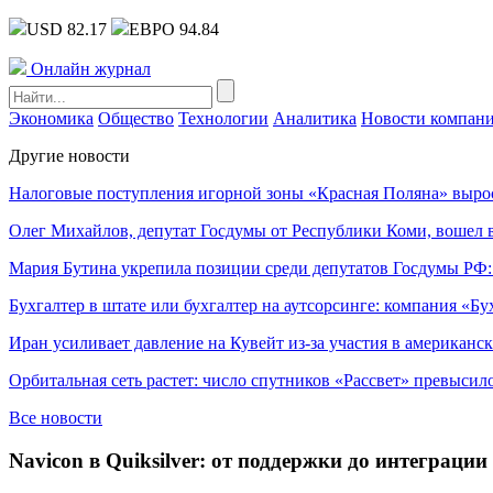
USD 82.17
ЕВРО 94.84
Онлайн журнал
Экономика
Общество
Технологии
Аналитика
Новости компан
Другие новости
Налоговые поступления игорной зоны «Красная Поляна» выро
Олег Михайлов, депутат Госдумы от Республики Коми, вошел в
Мария Бутина укрепила позиции среди депутатов Госдумы РФ:
Бухгалтер в штате или бухгалтер на аутсорсинге: компания «Бу
Иран усиливает давление на Кувейт из-за участия в американс
Орбитальная сеть растет: число спутников «Рассвет» превысил
Все новости
Navicon в Quiksilver: от поддержки до интеграции