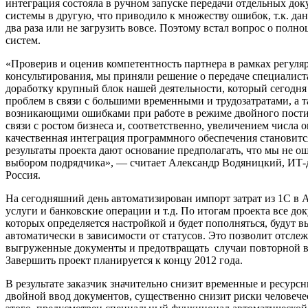
интеграция состояла в ручном запуске передачи отдельных док
системы в другую, что приводило к множеству ошибок, т.к. да
два раза или не загрузить вовсе. Поэтому встал вопрос о полн
систем.
«Проверив и оценив компетентность партнера в рамках регуля
консультирования, мы приняли решение о передаче специалист
доработку крупный блок нашей деятельности, который сегодня
проблем в связи с большими временными и трудозатратами, а 
возникающими ошибками при работе в режиме двойного пости
связи с ростом бизнеса и, соответственно, увеличением числа 
качественная интеграция программного обеспечения становит
результаты проекта дают основание предполагать, что мы не о
выбором подрядчика», — считает Александр Водяницкий, ИТ-д
Россия.
На сегодняшний день автоматизирован импорт затрат из 1С в
услуги и банковские операции и т.д. По итогам проекта все до
которых определяется настройкой и будет пополняться, будут 
автоматически в зависимости от статусов. Это позволит отслеж
выгруженные документы и предотвращать случаи повторной в
Завершить проект планируется к концу 2012 года.
В результате заказчик значительно снизит временные и ресурсн
двойной ввод документов, существенно снизит риски человече