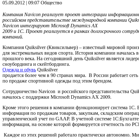
05.09.2012 | 09:07
Общество
Компания Naviсon реализует проект интеграции информационн
российском представительстве международной компании Quiks
Navicon
интегрируют
Microsoft
Dynamics
AX
2009 и 1С. Проект реализуется в рамках долгосрочного сотру
компаний.
Компания Quiksilver (Квиксильвер) – известный мировой прои
для экстремальных видов спорта. История компании началась в
прошлого века. На сегодняшний день Quiksilver является лиде
сноубординга и скейтбординга.
Одежда и обувь
Quiksilver
продается более чем в 90 странах мира. В России работает сеть
по продаже спортивной одежды под этим брендом.
Сотрудничество Navicon и российского представительства Quik
началось с поддержки Microsoft Dynamics AX 2009.
Кроме этого решения в компании функционирует система 1С. 
информация по продажам товаров, закупкам, складским операци
управленческий учет по GAAP. В учетной системе 1С:Бухгалте
информация, на основе которой формируется отчетность по РС
Каждое из этих решений работало практически автономно. М