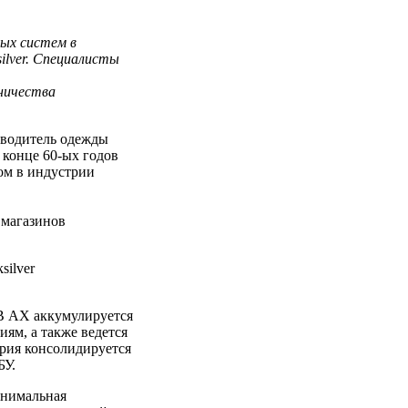
ых систем в
ilver. Специалисты
дничества
зводитель одежды
 конце 60-ых годов
ром в индустрии
 магазинов
silver
В АХ аккумулируется
ям, а также ведется
рия консолидируется
БУ.
инимальная