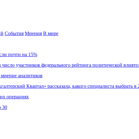
ий
События
Мнения
В мире
сли почти на 15%
 число участников федерального рейтинга политической влияте
 мнение аналитиков
хгалтерский Квартал» рассказала, какого специалиста выбрать в 
ких операциях
о 30