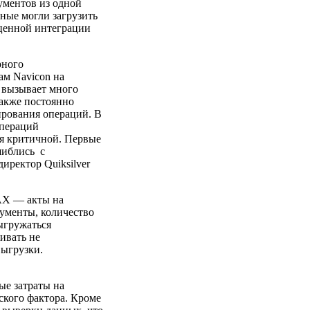
ументов из одной
нные могли загрузить
оценной интеграции
рного
ам Navicon на
 вызывает много
также постоянно
рования операций. В
операций
ся критичной. Первые
шиблись с
иректор Quiksilver
 АХ — акты на
кументы, количество
выгружаться
ивать не
ыгрузки.
ые затраты на
ского фактора. Кроме