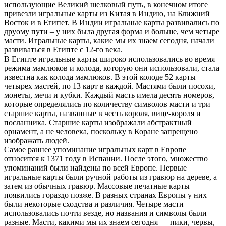
использующие Великий шелковый путь, в конечном итоге
привезли игральные карты из Китая в Индию, на Ближний
Восток и в Египет. В Индии игральные карты развивались по
друому пути – у них была другая форма и больше, чем четыре
масти. Игральные карты, какие мы их знаем сегодня, начали
развиваться в Египте с 12-го века.
В Египте игральные карты широко использовались во время
режима мамлюков и колода, которую они использовали, стала
известна как колода мамлюков. В этой колоде 52 карты
четырех мастей, по 13 карт в каждой. Мастями были посохи,
монеты, мечи и кубки. Каждый масть имела десять номеров,
которые определялись по количеству символов масти и три
старшие карты, названные в честь короля, вице-короля и
посланника. Старшие карты изображали абстрактный
орнамент, а не человека, поскольку в Коране запрещено
изображать людей.
Самое раннее упоминание игральных карт в Европе
относится к 1371 году в Испании. После этого, множество
упоминаний были найдены по всей Европе. Первые
игральные карты были ручной работы из гравюр на дереве, а
затем из обычных гравюр. Массовые печатные карты
появились гораздо позже. В разных странах Европы у них
были некоторые сходства и различия. Четыре масти
использовались почти везде, но названия и символы были
разные. Масти, какими мы их знаем сегодня — пики, червы,