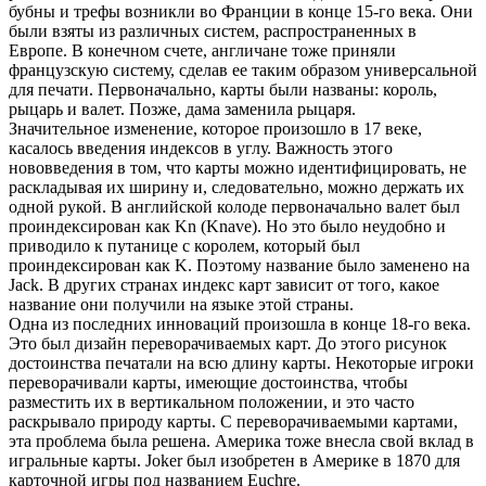
бубны и трефы возникли во Франции в конце 15-го века. Они
были взяты из различных систем, распространенных в
Европе. В конечном счете, англичане тоже приняли
французскую систему, сделав ее таким образом универсальной
для печати. Первоначально, карты были названы: король,
рыцарь и валет. Позже, дама заменила рыцаря.
Значительное изменение, которое произошло в 17 веке,
касалось введения индексов в углу. Важность этого
нововведения в том, что карты можно идентифицировать, не
раскладывая их ширину и, следовательно, можно держать их
одной рукой. В английской колоде первоначально валет был
проиндексирован как Kn (Knave). Но это было неудобно и
приводило к путанице с королем, который был
проиндексирован как K. Поэтому название было заменено на
Jack. В других странах индекс карт зависит от того, какое
название они получили на языке этой страны.
Одна из последних инноваций произошла в конце 18-го века.
Это был дизайн переворачиваемых карт. До этого рисунок
достоинства печатали на всю длину карты. Некоторые игроки
переворачивали карты, имеющие достоинства, чтобы
разместить их в вертикальном положении, и это часто
раскрывало природу карты. С переворачиваемыми картами,
эта проблема была решена. Америка тоже внесла свой вклад в
игральные карты. Joker был изобретен в Америке в 1870 для
карточной игры под названием Euchre.