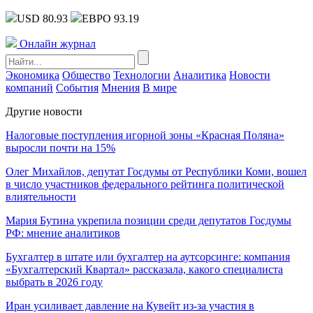
USD 80.93
ЕВРО 93.19
Онлайн журнал
Экономика
Общество
Технологии
Аналитика
Новости
компаний
События
Мнения
В мире
Другие новости
Налоговые поступления игорной зоны «Красная Поляна»
выросли почти на 15%
Олег Михайлов, депутат Госдумы от Республики Коми, вошел
в число участников федерального рейтинга политической
влиятельности
Мария Бутина укрепила позиции среди депутатов Госдумы
РФ: мнение аналитиков
Бухгалтер в штате или бухгалтер на аутсорсинге: компания
«Бухгалтерский Квартал» рассказала, какого специалиста
выбрать в 2026 году
Иран усиливает давление на Кувейт из-за участия в