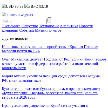
USD 80.93
ЕВРО 93.19
Онлайн журнал
Экономика
Общество
Технологии
Аналитика
Новости
компаний
События
Мнения
В мире
Другие новости
Налоговые поступления игорной зоны «Красная Поляна»
выросли почти на 15%
Олег Михайлов, депутат Госдумы от Республики Коми, вошел
в число участников федерального рейтинга политической
влиятельности
Мария Бутина укрепила позиции среди депутатов Госдумы
РФ: мнение аналитиков
Бухгалтер в штате или бухгалтер на аутсорсинге: компания
«Бухгалтерский Квартал» рассказала, какого специалиста
выбрать в 2026 году
Иран усиливает давление на Кувейт из-за участия в