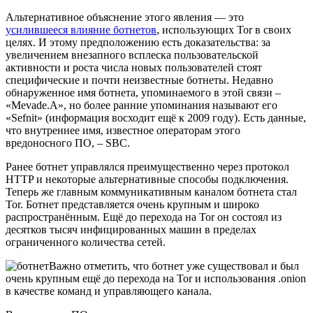
Альтернативное объяснение этого явления — это
усилившееся влияние ботнетов
, использующих Tor в своих
целях. И этому предположению есть доказательства: за
увеличением внезапного всплеска пользовательской
активности и роста числа новых пользователей стоят
специфические и почти неизвестные ботнеты. Недавно
обнаруженное имя ботнета, упоминаемого в этой связи –
«Mevade.A», но более ранние упоминания называют его
«Sefnit» (информация восходит ещё к 2009 году). Есть данные,
что внутреннее имя, известное операторам этого
вредоносного ПО, – SBC.
Ранее ботнет управлялся преимущественно через протокол
HTTP и некоторые альтернативные способы подключения.
Теперь же главным коммуникативным каналом ботнета стал
Tor. Ботнет представляется очень крупным и широко
распространённым. Ещё до перехода на Tor он состоял из
десятков тысяч инфицированных машин в пределах
ограниченного количества сетей.
Важно отметить, что ботнет уже существовал и был
очень крупным ещё до перехода на Tor и использования .onion
в качестве команд и управляющего канала.