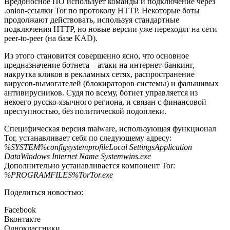
Вредоносное ПО использует команды и подключение через
.onion-ссылки Tor по протоколу HTTP. Некоторые боты
продолжают действовать, используя стандартные
подключения HTTP, но новые версии уже переходят на сети
peer-to-peer (на базе KAD).
Из этого становится совершенно ясно, что основное
предназначение ботнета – атаки на интернет-банкинг,
накрутка кликов в рекламных сетях, распространение
вирусов-вымогателей (блокираторов системы) и фальшивых
антивирусников. Судя по всему, ботнет управляется из
некоего русско-язычного региона, и связан с финансовой
преступностью, без политической подоплеки.
Специфическая версия malware, использующая функционал
Tor, устанавливает себя по следующему адресу:
%SYSTEM%configsystemprofileLocal SettingsApplication
DataWindows Internet Name Systemwins.exe
Дополнительно устанавливается компонент Tor:
%PROGRAMFILES%TorTor.exe
Поделиться новостью:
Facebook
Вконтакте
Одноклассники