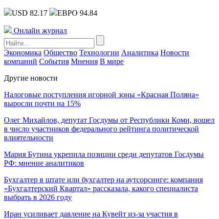
USD 82.17
ЕВРО 94.84
Онлайн журнал
Экономика
Общество
Технологии
Аналитика
Новости
компаний
События
Мнения
В мире
Другие новости
Налоговые поступления игорной зоны «Красная Поляна»
выросли почти на 15%
Олег Михайлов, депутат Госдумы от Республики Коми, вошел
в число участников федерального рейтинга политической
влиятельности
Мария Бутина укрепила позиции среди депутатов Госдумы
РФ: мнение аналитиков
Бухгалтер в штате или бухгалтер на аутсорсинге: компания
«Бухгалтерский Квартал» рассказала, какого специалиста
выбрать в 2026 году
Иран усиливает давление на Кувейт из-за участия в