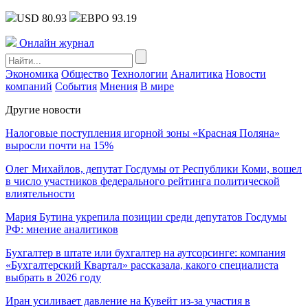
USD 80.93
ЕВРО 93.19
Онлайн журнал
Экономика
Общество
Технологии
Аналитика
Новости
компаний
События
Мнения
В мире
Другие новости
Налоговые поступления игорной зоны «Красная Поляна»
выросли почти на 15%
Олег Михайлов, депутат Госдумы от Республики Коми, вошел
в число участников федерального рейтинга политической
влиятельности
Мария Бутина укрепила позиции среди депутатов Госдумы
РФ: мнение аналитиков
Бухгалтер в штате или бухгалтер на аутсорсинге: компания
«Бухгалтерский Квартал» рассказала, какого специалиста
выбрать в 2026 году
Иран усиливает давление на Кувейт из-за участия в