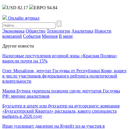
USD 82.17
ЕВРО 94.84
Онлайн журнал
Экономика
Общество
Технологии
Аналитика
Новости
компаний
События
Мнения
В мире
Другие новости
Налоговые поступления игорной зоны «Красная Поляна»
выросли почти на 15%
Олег Михайлов, депутат Госдумы от Республики Коми, вошел
в число участников федерального рейтинга политической
влиятельности
Мария Бутина укрепила позиции среди депутатов Госдумы
РФ: мнение аналитиков
Бухгалтер в штате или бухгалтер на аутсорсинге: компания
«Бухгалтерский Квартал» рассказала, какого специалиста
выбрать в 2026 году
Иран усиливает давление на Кувейт из-за участия в