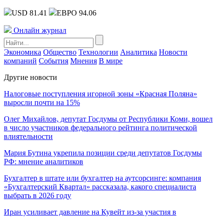
USD 81.41
ЕВРО 94.06
Онлайн журнал
Экономика
Общество
Технологии
Аналитика
Новости
компаний
События
Мнения
В мире
Другие новости
Налоговые поступления игорной зоны «Красная Поляна»
выросли почти на 15%
Олег Михайлов, депутат Госдумы от Республики Коми, вошел
в число участников федерального рейтинга политической
влиятельности
Мария Бутина укрепила позиции среди депутатов Госдумы
РФ: мнение аналитиков
Бухгалтер в штате или бухгалтер на аутсорсинге: компания
«Бухгалтерский Квартал» рассказала, какого специалиста
выбрать в 2026 году
Иран усиливает давление на Кувейт из-за участия в