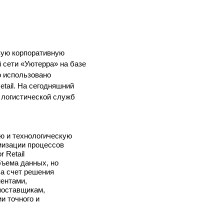
вую корпоративную
 сети «Уютерра» на базе
о использовано
tail. На сегодняшний
 логистической служб
ю и технологическую
мизации процессов
 Retail
бъема данных, но
за счет решения
ентами,
поставщикам,
и точного и