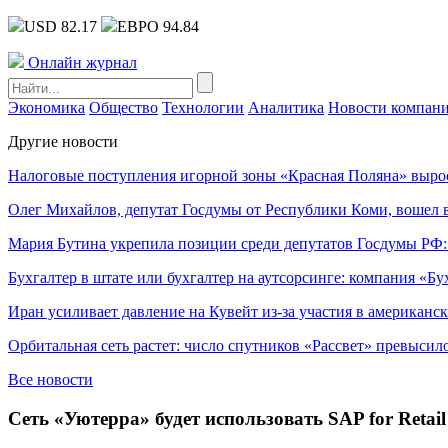
USD 82.17
ЕВРО 94.84
Онлайн журнал
Экономика
Общество
Технологии
Аналитика
Новости компан
Другие новости
Налоговые поступления игорной зоны «Красная Поляна» выро
Олег Михайлов, депутат Госдумы от Республики Коми, вошел в
Мария Бутина укрепила позиции среди депутатов Госдумы РФ:
Бухгалтер в штате или бухгалтер на аутсорсинге: компания «Бу
Иран усиливает давление на Кувейт из-за участия в американс
Орбитальная сеть растет: число спутников «Рассвет» превысил
Все новости
Сеть «Уютерра» будет использовать SAP for Retail