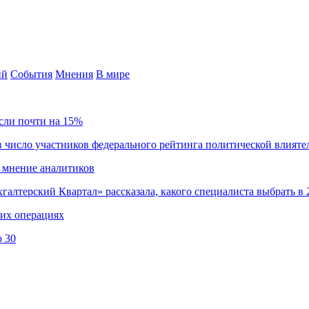
ий
События
Мнения
В мире
сли почти на 15%
 число участников федерального рейтинга политической влияте
 мнение аналитиков
хгалтерский Квартал» рассказала, какого специалиста выбрать в 
ких операциях
о 30