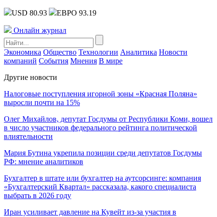
USD 80.93
ЕВРО 93.19
Онлайн журнал
Экономика
Общество
Технологии
Аналитика
Новости
компаний
События
Мнения
В мире
Другие новости
Налоговые поступления игорной зоны «Красная Поляна»
выросли почти на 15%
Олег Михайлов, депутат Госдумы от Республики Коми, вошел
в число участников федерального рейтинга политической
влиятельности
Мария Бутина укрепила позиции среди депутатов Госдумы
РФ: мнение аналитиков
Бухгалтер в штате или бухгалтер на аутсорсинге: компания
«Бухгалтерский Квартал» рассказала, какого специалиста
выбрать в 2026 году
Иран усиливает давление на Кувейт из-за участия в