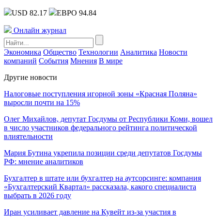
USD 82.17
ЕВРО 94.84
Онлайн журнал
Экономика
Общество
Технологии
Аналитика
Новости
компаний
События
Мнения
В мире
Другие новости
Налоговые поступления игорной зоны «Красная Поляна»
выросли почти на 15%
Олег Михайлов, депутат Госдумы от Республики Коми, вошел
в число участников федерального рейтинга политической
влиятельности
Мария Бутина укрепила позиции среди депутатов Госдумы
РФ: мнение аналитиков
Бухгалтер в штате или бухгалтер на аутсорсинге: компания
«Бухгалтерский Квартал» рассказала, какого специалиста
выбрать в 2026 году
Иран усиливает давление на Кувейт из-за участия в