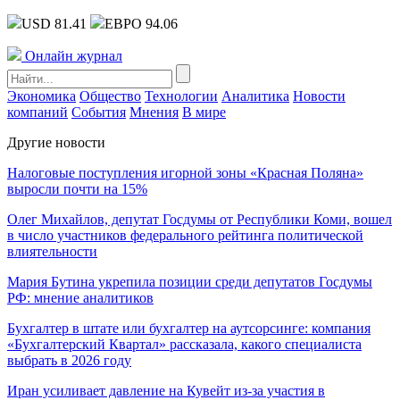
USD 81.41
ЕВРО 94.06
Онлайн журнал
Экономика
Общество
Технологии
Аналитика
Новости
компаний
События
Мнения
В мире
Другие новости
Налоговые поступления игорной зоны «Красная Поляна»
выросли почти на 15%
Олег Михайлов, депутат Госдумы от Республики Коми, вошел
в число участников федерального рейтинга политической
влиятельности
Мария Бутина укрепила позиции среди депутатов Госдумы
РФ: мнение аналитиков
Бухгалтер в штате или бухгалтер на аутсорсинге: компания
«Бухгалтерский Квартал» рассказала, какого специалиста
выбрать в 2026 году
Иран усиливает давление на Кувейт из-за участия в