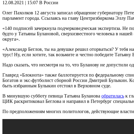
12.08.2021 | 15:07
В России
Олег Пахолков 12 августа записал обращение губернатору Пете
парламент города. Ссылаясь на главу Центризбиркома Эллу Па
«140 подписей зачеркнула подчерковедческая экспертиза. Не по
будто у Татьяны Булановой, сверхизвестного человека в нашей
округа».
«Александр Беглов, ты на девушке решил оторваться? У тебя н
трус! Ну, если хотите, так возьмите и честно победите Татьяну
Надо сказать, что несмотря на то, что Буланову не допустили
Главред «Блокнота» также баллотируется по федеральному спи
Богатов и экс-футболист сборной России Дмитрий Булыкин. Кст
быть избранным Булыкин отстоял в Верховном суде.
В минувшую субботу певица Татьяна Буланова
обратилась
к гл
ЦИК раскритиковал Беглова и направил в Петербург специальн
По предположениям многих политологов, действующие власти П