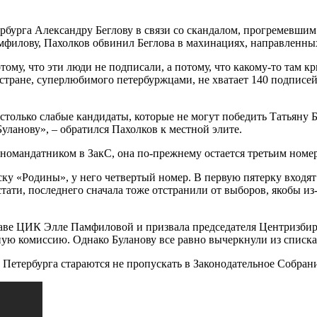
рбурга Александру Беглову в связи со скандалом, прогремевшим
мфилову, Пахолков обвинил Беглова в махинациях, направленных
тому, что эти люди не подписали, а потому, что какому-то там к
 стране, суперлюбимого петербуржцами, не хватает 140 подписе
астолько слабые кандидаты, которые не могут победить Татьяну
 Буланову», – обратился Пахолков к местной элите.
 одномандатником в ЗакС, она по-прежнему остается третьим ном
ску «Родины», у него четвертый номер. В первую пятерку входя
ати, последнего сначала тоже отстранили от выборов, якобы из-
аве ЦИК Элле Памфиловой и призвала председателя Центризби
ую комиссию. Однако Буланову все равно вычеркнули из списка
етербурга стараются не пропускать в Законодательное Собрани