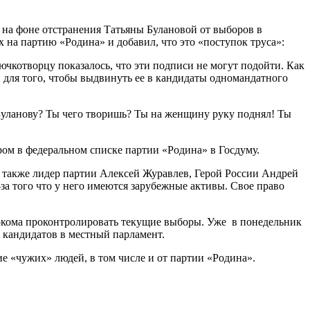
 на фоне отстранения Татьяны Булановой от выборов в
 на партию «Родина» и добавил, что это «поступок труса»:
рючкотворцу показалось, что эти подписи не могут подойти. Как
й для того, чтобы выдвинуть ее в кандидаты одномандатного
 Буланову? Ты чего творишь? Ты на женщину руку поднял! Ты
ером в федеральном списке партии «Родина» в Госдуму.
т также лидер партии Алексей Журавлев, Герой России Андрей
за того что у него имеются зарубежные активы. Свое право
ркома проконтролировать текущие выборы. Уже в понедельник
 кандидатов в местный парламент.
е «чужих» людей, в том числе и от партии «Родина».