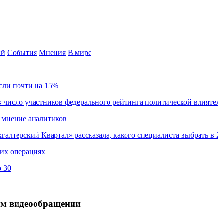
ий
События
Мнения
В мире
сли почти на 15%
 число участников федерального рейтинга политической влияте
 мнение аналитиков
хгалтерский Квартал» рассказала, какого специалиста выбрать в 
ких операциях
о 30
оём видеообращении