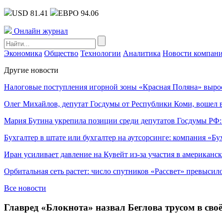
USD 81.41
ЕВРО 94.06
Онлайн журнал
Экономика
Общество
Технологии
Аналитика
Новости компан
Другие новости
Налоговые поступления игорной зоны «Красная Поляна» выро
Олег Михайлов, депутат Госдумы от Республики Коми, вошел в
Мария Бутина укрепила позиции среди депутатов Госдумы РФ:
Бухгалтер в штате или бухгалтер на аутсорсинге: компания «Бу
Иран усиливает давление на Кувейт из-за участия в американс
Орбитальная сеть растет: число спутников «Рассвет» превысил
Все новости
Главред «Блокнота» назвал Беглова трусом в св