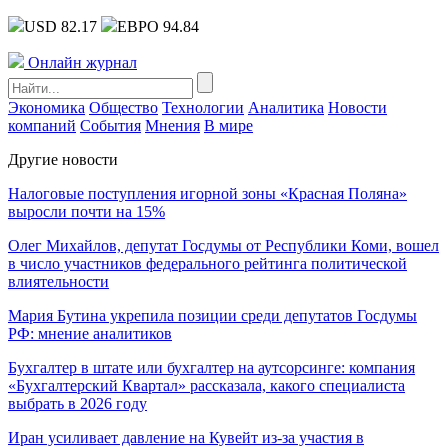
USD 82.17
ЕВРО 94.84
Онлайн журнал
Экономика
Общество
Технологии
Аналитика
Новости
компаний
События
Мнения
В мире
Другие новости
Налоговые поступления игорной зоны «Красная Поляна»
выросли почти на 15%
Олег Михайлов, депутат Госдумы от Республики Коми, вошел
в число участников федерального рейтинга политической
влиятельности
Мария Бутина укрепила позиции среди депутатов Госдумы
РФ: мнение аналитиков
Бухгалтер в штате или бухгалтер на аутсорсинге: компания
«Бухгалтерский Квартал» рассказала, какого специалиста
выбрать в 2026 году
Иран усиливает давление на Кувейт из-за участия в