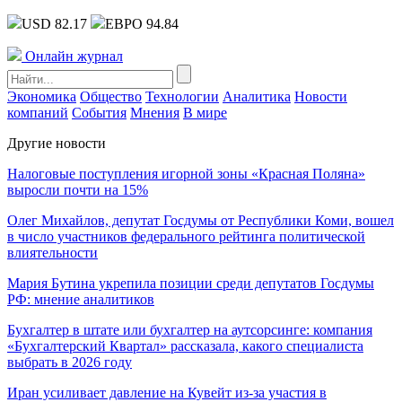
USD 82.17
ЕВРО 94.84
Онлайн журнал
Экономика
Общество
Технологии
Аналитика
Новости
компаний
События
Мнения
В мире
Другие новости
Налоговые поступления игорной зоны «Красная Поляна»
выросли почти на 15%
Олег Михайлов, депутат Госдумы от Республики Коми, вошел
в число участников федерального рейтинга политической
влиятельности
Мария Бутина укрепила позиции среди депутатов Госдумы
РФ: мнение аналитиков
Бухгалтер в штате или бухгалтер на аутсорсинге: компания
«Бухгалтерский Квартал» рассказала, какого специалиста
выбрать в 2026 году
Иран усиливает давление на Кувейт из-за участия в