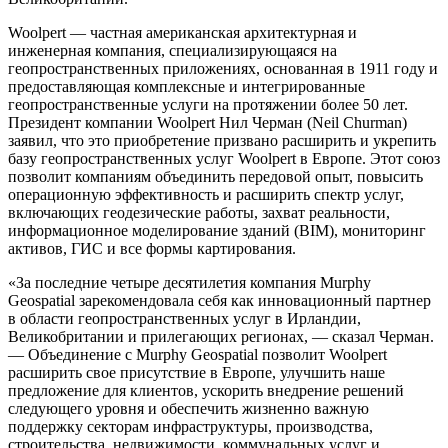
Woolpert — частная американская архитектурная и
инженерная компания, специализирующаяся на
геопространственных приложениях, основанная в 1911 году и
предоставляющая комплексные и интегрированные
геопространственные услуги на протяжении более 50 лет.
Президент компании Woolpert Нил Черман (Neil Churman)
заявил, что это приобретение призвано расширить и укрепить
базу геопространственных услуг Woolpert в Европе. Этот союз
позволит компаниям объединить передовой опыт, повысить
операционную эффективность и расширить спектр услуг,
включающих геодезические работы, захват реальности,
информационное моделирование зданий (BIM), мониторинг
активов, ГИС и все формы картирования.
«За последние четыре десятилетия компания Murphy
Geospatial зарекомендовала себя как инновационный партнер
в области геопространственных услуг в Ирландии,
Великобритании и прилегающих регионах, — сказал Черман.
— Объединение с Murphy Geospatial позволит Woolpert
расширить свое присутствие в Европе, улучшить наше
предложение для клиентов, ускорить внедрение решений
следующего уровня и обеспечить жизненно важную
поддержку секторам инфраструктуры, производства,
строительства, недвижимости, коммунальных услуг и