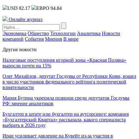
USD 82.17
ЕВРО 94.84
Онлайн журнал
Экономика
Общество
Технологии
Аналитика
Новости
компаний
События
Мнения
В мире
Другие новости
Налоговые поступления игорной зоны «Красная Поляна»
выросли почти на 15%
Олег Михайлов, депутат Госдумы от Республики Коми, вошел
в число участников федерального рейтинга политической
влиятельности
Мария Бутина укрепила позиции среди депутатов Госдумы
РФ: мнение аналитиков
Бухгалтер в штате или бухгалтер на аутсорсинге: компания
«Бухгалтерский Квартал» рассказала, какого специалиста
выбрать в 2026 году
Иран усиливает давление на Кувейт из-за участия в