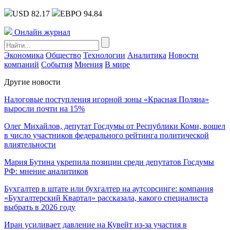
USD 82.17
ЕВРО 94.84
Онлайн журнал
Экономика
Общество
Технологии
Аналитика
Новости
компаний
События
Мнения
В мире
Другие новости
Налоговые поступления игорной зоны «Красная Поляна»
выросли почти на 15%
Олег Михайлов, депутат Госдумы от Республики Коми, вошел
в число участников федерального рейтинга политической
влиятельности
Мария Бутина укрепила позиции среди депутатов Госдумы
РФ: мнение аналитиков
Бухгалтер в штате или бухгалтер на аутсорсинге: компания
«Бухгалтерский Квартал» рассказала, какого специалиста
выбрать в 2026 году
Иран усиливает давление на Кувейт из-за участия в