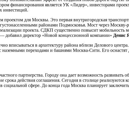
атором финансирования является УК «Лидер», инвесторами про
х инвестиций.
м проектом для Москвы. Это первая внутригородская транспортн
с густонаселенными районами Подмосковья. Мост через Москву-
 реализации проекта. СДКП существенно повысит мобильность мо
х», — добавил директор «Новой концессионной компании»
Денис 
но вписываться в архитектуру района вблизи Делового центра.
с наземными переходами и башнями Москва-Сити. Его оснастят д
стного партнерства. Городу она дает возможность развивать об
ение срока действия соглашения. Сегодня в столице реализуются 
 в социальной сфере. До конца года Москва планирует заключи