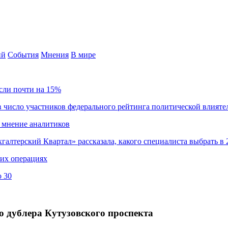
ий
События
Мнения
В мире
сли почти на 15%
 число участников федерального рейтинга политической влияте
 мнение аналитиков
хгалтерский Квартал» рассказала, какого специалиста выбрать в 
ких операциях
о 30
о дублера Кутузовского проспекта