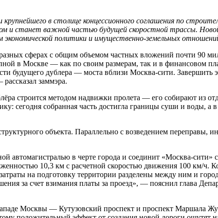
и крупнейшего в столице концессионного соглашения по строите
ом и станет важной частью будущей скоростной трассы. Новой
ам экономической политики и имущественно-земельных отношен
 разных сферах с общим объемом частных вложений почти 90 ми
пной в Москве — как по своим размерам, так и в финансовом пл
сти будущего дублера — моста вблизи Москва-сити. Завершить э
 —
рассказал заммэра.
блёра строится методом надвижки пролета — его собирают из от
у: сегодня собранная часть достигла границы суши и воды, а 
руктурного объекта. Параллельно с возведением переправы, инв
ной автомагистралью в черте города и соединит «Москва-сити»
енностью 10,3 км с расчетной скоростью движения 100 км/ч. Ко
 затраты на подготовку территории разделены между ним и город
лашения за счет взимания платы за проезд», — пояснил глава 
западе Москвы — Кутузовский проспект и проспект Маршала Жуко
ому положительный эффект от создания новой дороги ощутят на