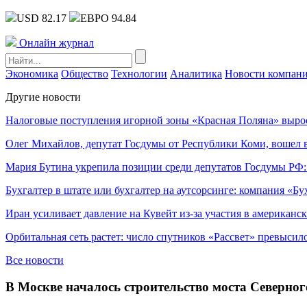
USD 82.17
ЕВРО 94.84
Онлайн журнал
Экономика
Общество
Технологии
Аналитика
Новости компан
Другие новости
Налоговые поступления игорной зоны «Красная Поляна» выро
Олег Михайлов, депутат Госдумы от Республики Коми, вошел в
Мария Бутина укрепила позиции среди депутатов Госдумы РФ:
Бухгалтер в штате или бухгалтер на аутсорсинге: компания «Бу
Иран усиливает давление на Кувейт из-за участия в американс
Орбитальная сеть растет: число спутников «Рассвет» превысил
Все новости
В Москве началось строительство моста Северног