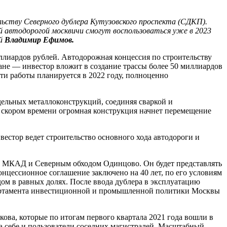
льству Северного дублера Кутузовского проспекта (СДКП).
 автодорогой москвичи смогут воспользоваться уже в 2023
ий
Владимир Ефимов.
ллиардов рублей. Автодорожная концессия по строительству
ане — инвестор вложит в создание трассы более 50 миллиардов
ти работы планируется в 2022 году, полноценно
дельных металлоконструкций, соединяя сваркой и
в скором времени огромная конструкция начнет перемещение
естор ведет строительство основного хода автодороги и
 с МКАД и Северным обходом Одинцово. Он будет представлять
нцессионное соглашение заключено на 40 лет, по его условиям
ом в равных долях. После ввода дублера в эксплуатацию
Департамента инвестиционной и промышленной политики Москвы
ва, которые по итогам первого квартала 2021 года вошли в
 себе и пользователи соседних магистралей. Масштабный