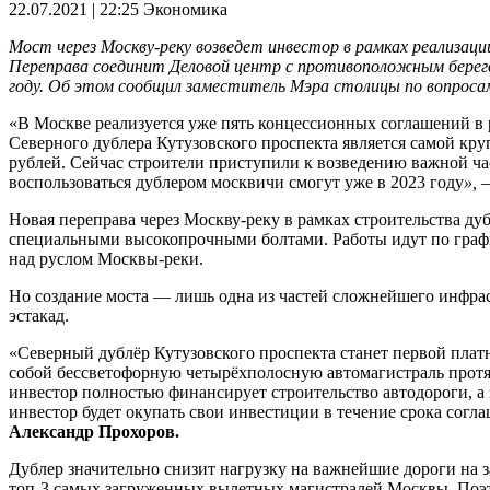
22.07.2021 | 22:25
Экономика
Мост через Москву-реку возведет инвестор в рамках реализаци
Переправа соединит Деловой центр с противоположным берег
году. Об этом сообщил заместитель Мэра столицы по вопрос
«В Москве реализуется уже пять концессионных соглашений в
Северного дублера Кутузовского проспекта является самой кру
рублей. Сейчас строители приступили к возведению важной ча
воспользоваться дублером москвичи смогут уже в 2023 году
»,
Новая переправа через Москву-реку в рамках строительства ду
специальными высокопрочными болтами. Работы идут по график
над руслом Москвы-реки.
Но создание моста — лишь одна из частей сложнейшего инфраст
эстакад.
«Северный дублёр Кутузовского проспекта станет первой плат
собой бессветофорную четырёхполосную автомагистраль протяж
инвестор полностью финансирует строительство автодороги, а
инвестор будет окупать свои инвестиции в течение срока сог
Александр Прохоров.
Дублер значительно снизит нагрузку на важнейшие дороги на 
топ-3 самых загруженных вылетных магистралей Москвы. Поэт