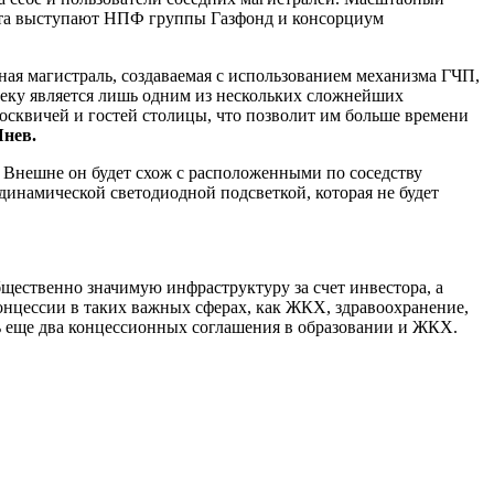
екта выступают НПФ группы Газфонд и консорциум
ая магистраль, создаваемая с использованием механизма ГЧП,
реку является лишь одним из нескольких сложнейших
сквичей и гостей столицы, что позволит им больше времени
Янев.
 Внешне он будет схож с расположенными по соседству
инамической светодиодной подсветкой, которая не будет
щественно значимую инфраструктуру за счет инвестора, а
концессии в таких важных сферах, как ЖКХ, здравоохранение,
ть еще два концессионных соглашения в образовании и ЖКХ.