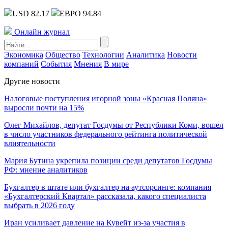
USD 82.17
ЕВРО 94.84
Онлайн журнал
Экономика
Общество
Технологии
Аналитика
Новости
компаний
События
Мнения
В мире
Другие новости
Налоговые поступления игорной зоны «Красная Поляна»
выросли почти на 15%
Олег Михайлов, депутат Госдумы от Республики Коми, вошел
в число участников федерального рейтинга политической
влиятельности
Мария Бутина укрепила позиции среди депутатов Госдумы
РФ: мнение аналитиков
Бухгалтер в штате или бухгалтер на аутсорсинге: компания
«Бухгалтерский Квартал» рассказала, какого специалиста
выбрать в 2026 году
Иран усиливает давление на Кувейт из-за участия в