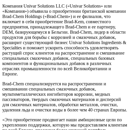
Компания Univar Solutions LLC («Univar Solutions» или
«Компания») объявила о приобретении британской компании
Brad-Chem Holdings («Brad-Chem») и ее филиалов, что
включает в себя приобретение Brad-Kem, совместного
предприятия, принадлежащего Brad-Chem и ее партнеру,
DEM, базирующемуся в Бельгии. Brad-Chem, лидер в области
продуктов для борьбы с коррозией и смазочных добавок,
расширит существующий бизнес Univar Solutions Ingredients &
Specialties и поможет ускорить способность удовлетворять
растущий спрос клиентов на распространение и смешивание
специальных смазочных добавок, специальных базовых
компонентов и функциональных добавок в различных
отраслях промышленности по всей Великобритании и
Европе.
Brad-Chem специализируется на распространении и
смешивании специальных смазочных добавок,
мультиметаллических ингибиторов коррозии, медных
пассиваторов, твердых смазочных материалов и дисперсий
для смазочных материалов, обработки металлов, очистки,
удаления льда и очистки воды в более чем 40 странах Европы.
«Это приобретение продвигает наши амбициозные цели по
укреплению поддержки, которую мы предоставляем клиентам