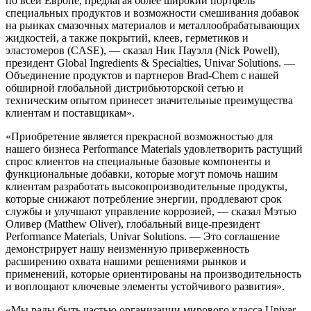
по всей Европе, предлагая более широкий портфель
специальных продуктов и возможности смешивания добавок
на рынках смазочных материалов и металлообрабатывающих
жидкостей, а также покрытий, клеев, герметиков и
эластомеров (CASE), — сказал Ник Пауэлл (Nick Powell),
президент Global Ingredients & Specialties, Univar Solutions. —
Объединение продуктов и партнеров Brad-Chem с нашей
обширной глобальной дистрибьюторской сетью и
техническим опытом принесет значительные преимущества
клиентам и поставщикам».
«Приобретение является прекрасной возможностью для
нашего бизнеса Performance Materials удовлетворить растущий
спрос клиентов на специальные базовые компоненты и
функциональные добавки, которые могут помочь нашим
клиентам разработать высокопроизводительные продукты,
которые снижают потребление энергии, продлевают срок
службы и улучшают управление коррозией, — сказал Мэтью
Оливер (Matthew Oliver), глобальный вице-президент
Performance Materials, Univar Solutions. — Это соглашение
демонстрирует нашу неизменную приверженность
расширению охвата нашими решениями рынков и
применений, которые ориентированы на производительность
и воплощают ключевые элементы устойчивого развития».
«Мы рады быть частью организации мирового класса Univar