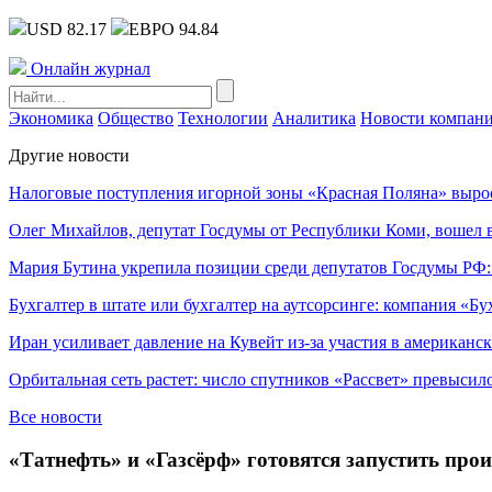
USD 82.17
ЕВРО 94.84
Онлайн журнал
Экономика
Общество
Технологии
Аналитика
Новости компан
Другие новости
Налоговые поступления игорной зоны «Красная Поляна» выро
Олег Михайлов, депутат Госдумы от Республики Коми, вошел в
Мария Бутина укрепила позиции среди депутатов Госдумы РФ:
Бухгалтер в штате или бухгалтер на аутсорсинге: компания «Бу
Иран усиливает давление на Кувейт из-за участия в американс
Орбитальная сеть растет: число спутников «Рассвет» превысил
Все новости
«Татнефть» и «Газсёрф» готовятся запустить про