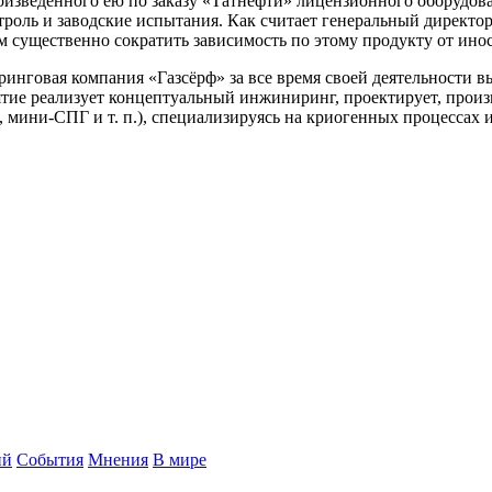
изведенного ею по заказу «Татнефти» лицензионного оборудова
роль и заводские испытания. Как считает генеральный директо
 существенно сократить зависимость по этому продукту от ино
ринговая компания «Газсёрф» за все время своей деятельности 
тие реализует концептуальный инжиниринг, проектирует, произв
, мини-СПГ и т. п.), специализируясь на криогенных процессах 
ий
События
Мнения
В мире