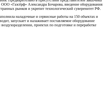
ния. Предварительно в присутствии представителей заказчика
р ООО «Газсёрф» Александра Бочарова, введение оборудования
странных рынков и укрепит технологический суверенитет РФ.
выполнила наладочные и сервисные работы на 150 объектах и
одит, запускает и налаживает поставляемое оборудование
и воздухоразделении, проектах по подготовке и переработке