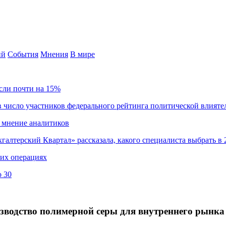
ий
События
Мнения
В мире
сли почти на 15%
 число участников федерального рейтинга политической влияте
 мнение аналитиков
хгалтерский Квартал» рассказала, какого специалиста выбрать в 
ких операциях
о 30
изводство полимерной серы для внутреннего рынка