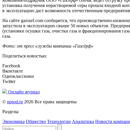
Компания-подрядчик ООО «Газсёрф» сейчас ведет отгрузку про
установка получения нерастворимой серы прошла входной конт
в эксплуатацию даст возможность отечественным предприятиям
На сайте gazsurf.com сообщается, что производственно-инжини
запустила в эксплуатацию свыше 50 новых объектов. Предприя
(установки осушки газа, очистки газа и фракционирования газа
газа.
Фото: от пресс-службы компании «Газсёрф»
Поделиться новостью:
Facebook
Вконтакте
Одноклассники
Twitter
Онлайн журнал
©
npsod.ru
2026 Все права защищены
Разделы
Экономика
Общество
Технологии
Аналитика
Новости компан