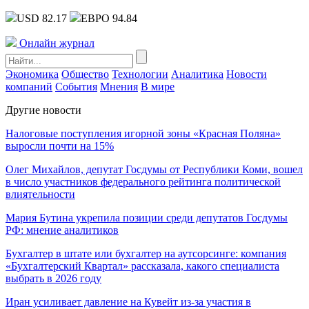
USD 82.17
ЕВРО 94.84
Онлайн журнал
Экономика
Общество
Технологии
Аналитика
Новости
компаний
События
Мнения
В мире
Другие новости
Налоговые поступления игорной зоны «Красная Поляна»
выросли почти на 15%
Олег Михайлов, депутат Госдумы от Республики Коми, вошел
в число участников федерального рейтинга политической
влиятельности
Мария Бутина укрепила позиции среди депутатов Госдумы
РФ: мнение аналитиков
Бухгалтер в штате или бухгалтер на аутсорсинге: компания
«Бухгалтерский Квартал» рассказала, какого специалиста
выбрать в 2026 году
Иран усиливает давление на Кувейт из-за участия в