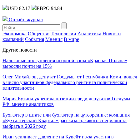
USD 82.17
ЕВРО 94.84
Онлайн журнал
Экономика
Общество
Технологии
Аналитика
Новости
компаний
События
Мнения
В мире
Другие новости
Налоговые поступления игорной зоны «Красная Поляна»
выросли почти на 15%
Олег Михайлов, депутат Госдумы от Республики Коми, вошел
в число участников федерального рейтинга политической
влиятельности
Мария Бутина укрепила позиции среди депутатов Госдумы
РФ: мнение аналитиков
Бухгалтер в штате или бухгалтер на аутсорсинге: компания
«Бухгалтерский Квартал» рассказала, какого специалиста
выбрать в 2026 году
Иран усиливает давление на Кувейт из-за участия в