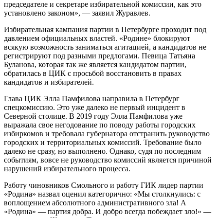
председателе и секретаре избирательной комиссии, как это
установлено законом», — заявил Журавлев.
Избирательная кампания партии в Петербурге проходит под
давлением официальных властей. «Родине» блокируют
всякую возможность заниматься агитацией, а кандидатов не
регистрируют под разными предлогами. Певица Татьяна
Буланова, которая так же является кандидатом партии,
обратилась в ЦИК с просьбой восстановить в правах
кандидатов и избирателей.
Глава ЦИК Элла Памфилова направила в Петербург
спецкомиссию. Это уже далеко не первый инцидент в
Северной столице. В 2019 году Элла Памфилова уже
выражала свое негодование по поводу работы городских
избиркомов и требовала губернатора отстранить руководство
городских и территориальных комиссий. Требование было
далеко не сразу, но выполнено. Однако, судя по последним
событиям, вовсе не руководство комиссий является причиной
нарушений избирательного процесса.
Работу чиновников Смольного и работу ГИК лидер партии
«Родина» назвал оценил категорично: «Мы столкнулись: с
воплощением абсолютного административного зла! А
«Родина» — партия добра. И добро всегда побеждает зло!» —