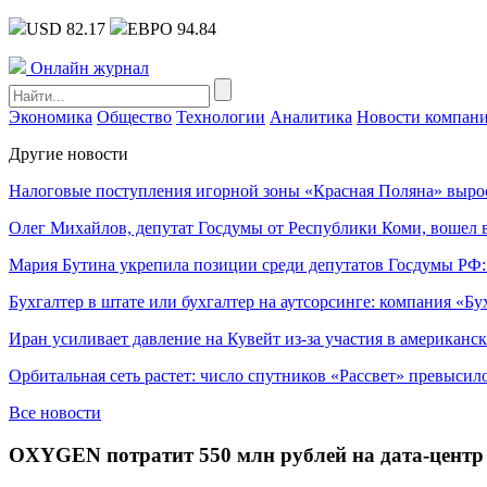
USD 82.17
ЕВРО 94.84
Онлайн журнал
Экономика
Общество
Технологии
Аналитика
Новости компан
Другие новости
Налоговые поступления игорной зоны «Красная Поляна» выро
Олег Михайлов, депутат Госдумы от Республики Коми, вошел в
Мария Бутина укрепила позиции среди депутатов Госдумы РФ:
Бухгалтер в штате или бухгалтер на аутсорсинге: компания «Бу
Иран усиливает давление на Кувейт из-за участия в американс
Орбитальная сеть растет: число спутников «Рассвет» превысил
Все новости
OXYGEN потратит 550 млн рублей на дата-центр