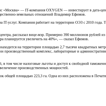
ис «Москва» — IT-компания OXYGEN — инвестирует в дата-цен
ущественно-земельных отношений Владимир Ефимов.
T-услуг. Компания работает на территории ОЭЗ с 2010 года. Тем
нтра, рассказал вице-мэр. Примерно 390 миллионов рублей из
тра планируется увеличить на 40%», — сказал Ефимов.
аходится на территории площадью 2,7 тысячи квадратных метро
дин производственный комплекс, лабораторные и административ
й, в том числе налоговые льготы и доступ к свободной таможен
 увеличение производственных мощностей.
ок общей площадью 223,3 га. Одна из них расположена в Печат