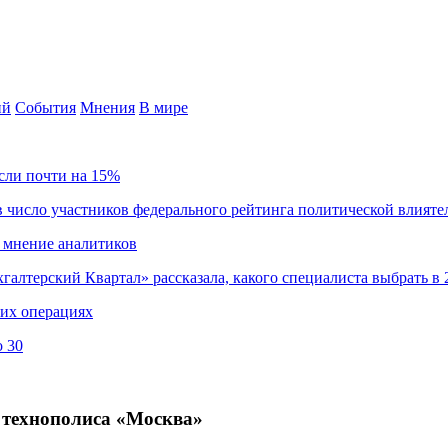
ий
События
Мнения
В мире
сли почти на 15%
 число участников федерального рейтинга политической влияте
 мнение аналитиков
хгалтерский Квартал» рассказала, какого специалиста выбрать в 
ких операциях
о 30
 технополиса «Москва»