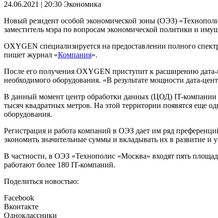
24.06.2021 | 20:30
Экономика
Новый резидент особой экономической зоны (ОЭЗ) «Технопол
заместитель мэра по вопросам экономической политики и им
OXYGEN специализируется на предоставлении полного спектра I
пишет журнал «
Компания
».
После его получения OXYGEN приступит к расширению дата-це
необходимого оборудования. «В результате мощности дата-цен
В данный момент центр обработки данных (ЦОД) IT-компании н
тысяч квадратных метров. На этой территории появятся еще о
оборудования.
Регистрация и работа компаний в ОЭЗ дает им ряд преференци
экономить значительные суммы и вкладывать их в развитие и
В частности, в ОЭЗ «Технополис «Москва» входят пять площад
работают более 180 IT-компаний.
Поделиться новостью:
Facebook
Вконтакте
Одноклассники