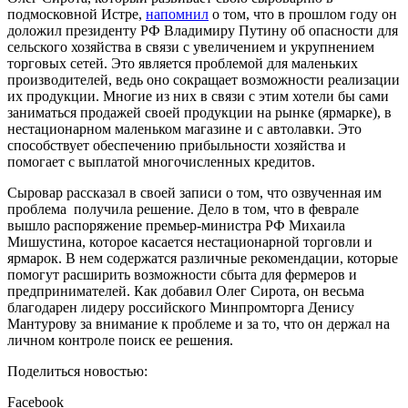
подмосковной Истре,
напомнил
о том, что в прошлом году он
доложил президенту РФ Владимиру Путину об опасности для
сельского хозяйства в связи с увеличением и укрупнением
торговых сетей. Это является проблемой для маленьких
производителей, ведь оно сокращает возможности реализации
их продукции. Многие из них в связи с этим хотели бы сами
заниматься продажей своей продукции на рынке (ярмарке), в
нестационарном маленьком магазине и с автолавки. Это
способствует обеспечению прибыльности хозяйства и
помогает с выплатой многочисленных кредитов.
Сыровар рассказал в своей записи о том, что озвученная им
проблема получила решение. Дело в том, что в феврале
вышло распоряжение премьер-министра РФ Михаила
Мишустина, которое касается нестационарной торговли и
ярмарок. В нем содержатся различные рекомендации, которые
помогут расширить возможности сбыта для фермеров и
предпринимателей. Как добавил Олег Сирота, он весьма
благодарен лидеру российского Минпромторга Денису
Мантурову за внимание к проблеме и за то, что он держал на
личном контроле поиск ее решения.
Поделиться новостью:
Facebook