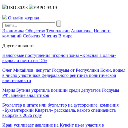
USD 80.93
ЕВРО 93.19
Онлайн журнал
Экономика
Общество
Технологии
Аналитика
Новости
компаний
События
Мнения
В мире
Другие новости
Налоговые поступления игорной зоны «Красная Поляна»
выросли почти на 15%
Олег Михайлов, депутат Госдумы от Республики Коми, вошел
в число участников федерального рейтинга политической
влиятельности
Мария Бутина укрепила позиции среди депутатов Госдумы
РФ: мнение аналитиков
Бухгалтер в штате или бухгалтер на аутсорсинге: компания
«Бухгалтерский Квартал» рассказала, какого специалиста
выбрать в 2026 году
Иран усиливает давление на Кувейт из-за участия в