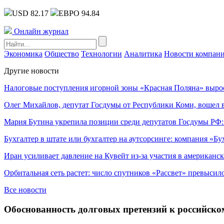
USD 82.17
ЕВРО 94.84
Онлайн журнал
Экономика
Общество
Технологии
Аналитика
Новости компан
Другие новости
Налоговые поступления игорной зоны «Красная Поляна» выро
Олег Михайлов, депутат Госдумы от Республики Коми, вошел в
Мария Бутина укрепила позиции среди депутатов Госдумы РФ:
Бухгалтер в штате или бухгалтер на аутсорсинге: компания «Бу
Иран усиливает давление на Кувейт из-за участия в американс
Орбитальная сеть растет: число спутников «Рассвет» превысил
Все новости
Обоснованность долговых претензий к российск