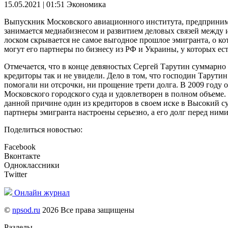
15.05.2021 | 01:51
Экономика
Выпускник Московского авиационного института, предпринима
занимается медиабизнесом и развитием деловых связей между 
лоском скрывается не самое выгодное прошлое эмигранта, о ко
могут его партнеры по бизнесу из РФ и Украины, у которых ес
Отмечается, что в конце девяностых Сергей Тарутин суммарно в
кредиторы так и не увидели. Дело в том, что господин Тарути
помогали ни отсрочки, ни прощение трети долга. В 2009 году
Московского городского суда и удовлетворен в полном объеме.
данной причине один из кредиторов в своем иске в Высокий су
партнеры эмигранта настроены серьезно, а его долг перед ними
Поделиться новостью:
Facebook
Вконтакте
Одноклассники
Twitter
Онлайн журнал
©
npsod.ru
2026 Все права защищены
Разделы