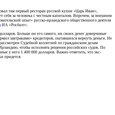
овал там первый ресторан русской кухни «Царь Иван»,
 себя за человека с честным капиталом. Впрочем, за внешним
имательский опыт» русско-ирландского общественного деятеля
о
ИА «Росбалт».
 долларов. Больше ни его самого, ни своих денег доверчивые
кормил завтраками» кредиторов, пытавшихся вернуть деньги. Не
 рассмотрен Судебной коллегией по гражданским делам
в Ирландию, чтобы исполнять решения российских судов. По
ые у него 1 400 000 долларов. Важно отметить, что экс-
ки придется.