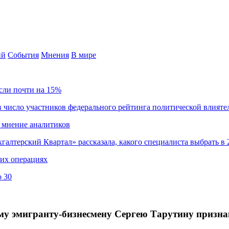
ий
События
Мнения
В мире
сли почти на 15%
 число участников федерального рейтинга политической влияте
 мнение аналитиков
хгалтерский Квартал» рассказала, какого специалиста выбрать в 
ких операциях
о 30
ому эмигранту-бизнесмену Сергею Тарутину призн