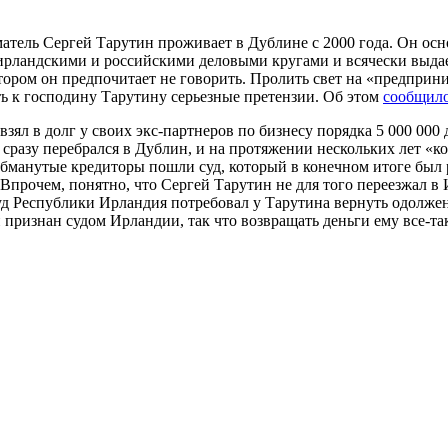
тель Сергей Тарутин проживает в Дублине с 2000 года. Он осн
ирландскими и российскими деловыми кругами и всячески выдает
тором он предпочитает не говорить. Пролить свет на «предприн
ть к господину Тарутину серьезные претензии. Об этом
сообщил
зял в долг у своих экс-партнеров по бизнесу порядка 5 000 000
н сразу перебрался в Дублин, и на протяжении нескольких лет «
 обманутые кредиторы пошли суд, который в конечном итоге был
 Впрочем, понятно, что Сергей Тарутин не для того переезжал 
д Республики Ирландия потребовал у Тарутина вернуть одолженн
 признан судом Ирландии, так что возвращать деньги ему все-та