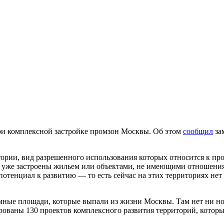
ри комплексной застройке промзон Москвы. Об этом
сообщил
за
итории, вид разрешенного использования которых относится к 
в уже застроены жильем или объектами, не имеющими отношения 
отенциал к развитию — то есть сейчас на этих территориях нет
мные площади, которые выпали из жизни Москвы. Там нет ни нор
рованы 130 проектов комплексного развития территорий, которы