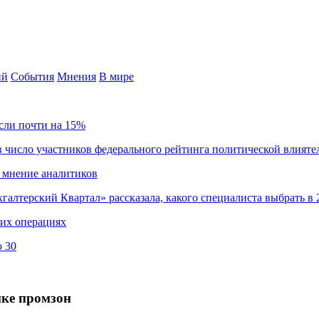
ий
События
Мнения
В мире
сли почти на 15%
 число участников федерального рейтинга политической влияте
 мнение аналитиков
хгалтерский Квартал» рассказала, какого специалиста выбрать в 
ких операциях
о 30
йке промзон