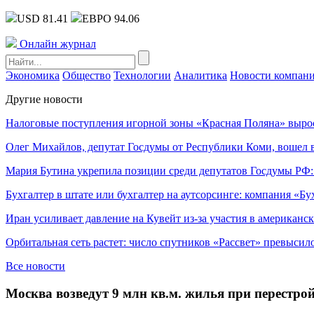
USD 81.41
ЕВРО 94.06
Онлайн журнал
Экономика
Общество
Технологии
Аналитика
Новости компан
Другие новости
Налоговые поступления игорной зоны «Красная Поляна» выро
Олег Михайлов, депутат Госдумы от Республики Коми, вошел в
Мария Бутина укрепила позиции среди депутатов Госдумы РФ:
Бухгалтер в штате или бухгалтер на аутсорсинге: компания «Бу
Иран усиливает давление на Кувейт из-за участия в американс
Орбитальная сеть растет: число спутников «Рассвет» превысил
Все новости
Москва возведут 9 млн кв.м. жилья при перестро