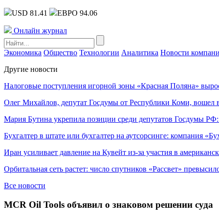
USD 81.41
ЕВРО 94.06
Онлайн журнал
Экономика
Общество
Технологии
Аналитика
Новости компан
Другие новости
Налоговые поступления игорной зоны «Красная Поляна» выро
Олег Михайлов, депутат Госдумы от Республики Коми, вошел в
Мария Бутина укрепила позиции среди депутатов Госдумы РФ:
Бухгалтер в штате или бухгалтер на аутсорсинге: компания «Бу
Иран усиливает давление на Кувейт из-за участия в американс
Орбитальная сеть растет: число спутников «Рассвет» превысил
Все новости
MCR Oil Tools объявил о знаковом решении суда