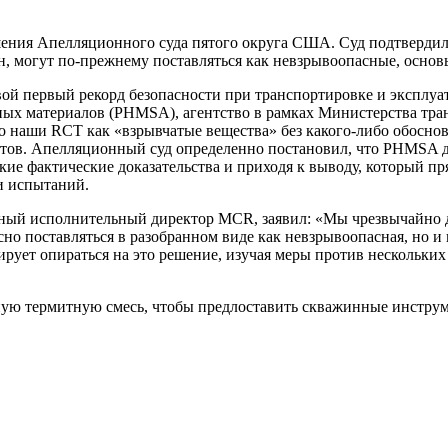
шения Апелляционного суда пятого округа США. Суд подтвердил
 могут по-прежнему поставляться как невзрывоопасные, основыв
вой первый рекорд безопасности при транспортировке и эксплу
ных материалов (PHMSA), агентство в рамках Министерства тра
 наши RCT как «взрывчатые вещества» без какого-либо обоснова
тов. Апелляционный суд определенно постановил, что PHMSA д
ие фактические доказательства и приходя к выводу, который пр
и испытаний.
лавный исполнительный директор MCR, заявил: «Мы чрезвычайно
но поставляться в разобранном виде как невзрывоопасная, но и
ирует опираться на это решение, изучая меры против нескольки
ную термитную смесь, чтобы предлоставить скважинные инструм