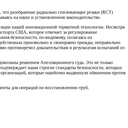
, что разобранные радиально спиливающие резаки (RCT)
аясь на науке и установленном законодательстве.
атации нашей инновационной термитной технологии. Несмотря
нспорта США, которое отвечает за регулирование
ния безопасности, по-видимому, полагаясь на
ействовала произвольно и своенравно трижды, неправильно
ямо противоречил доказательствам и результатам испытаний из
 довольны решением Апелляционного суда. Это не только
 подтверждает наши строгие стандарты безопасности, которых
х организаций, которые ошибочно выдвинули обвинения против
енты для операций по восстановлению труб.