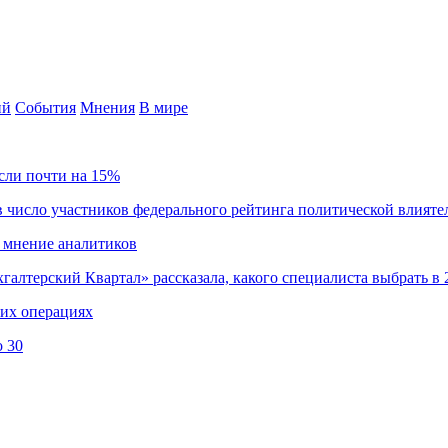
ий
События
Мнения
В мире
сли почти на 15%
 число участников федерального рейтинга политической влияте
 мнение аналитиков
хгалтерский Квартал» рассказала, какого специалиста выбрать в 
ких операциях
о 30