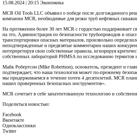
15.08.2024 | 20:15
Экономика
MCR Oil Tools LLC объявил о победе после долгожданного ре
компании MCR, необходимые для резки труб нефтяных скважин,
На протяжении более 30 лет MCR с гордостью поддерживает с
на это, Администрация по безопасности трубопроводов и опас
транспортировки опасных материалов, произвольно определило
неподтвержденные и предвзятые комментарии наших конкурен
интерпретируя свои собственные правила, игнорируя критическ
собственных лабораторий PHMSA по исследованию термитов 
Майк Робертсон (Mike Robertson), основатель, президент и г
подтверждает, что наша технология может по-прежнему безопас
мы придерживаемся в течение почти 4 десятилетий. MCR план
наших проверенных безопасных инструментов».
MCR сочетает в себе запатентованную технологию и собствен
Поделиться новостью:
Facebook
Вконтакте
Одноклассники
Twitter