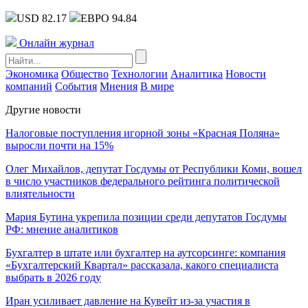
USD 82.17
ЕВРО 94.84
Онлайн журнал
Экономика
Общество
Технологии
Аналитика
Новости
компаний
События
Мнения
В мире
Другие новости
Налоговые поступления игорной зоны «Красная Поляна»
выросли почти на 15%
Олег Михайлов, депутат Госдумы от Республики Коми, вошел
в число участников федерального рейтинга политической
влиятельности
Мария Бутина укрепила позиции среди депутатов Госдумы
РФ: мнение аналитиков
Бухгалтер в штате или бухгалтер на аутсорсинге: компания
«Бухгалтерский Квартал» рассказала, какого специалиста
выбрать в 2026 году
Иран усиливает давление на Кувейт из-за участия в