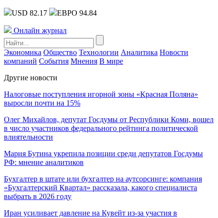
USD 82.17
ЕВРО 94.84
Онлайн журнал
Экономика
Общество
Технологии
Аналитика
Новости
компаний
События
Мнения
В мире
Другие новости
Налоговые поступления игорной зоны «Красная Поляна»
выросли почти на 15%
Олег Михайлов, депутат Госдумы от Республики Коми, вошел
в число участников федерального рейтинга политической
влиятельности
Мария Бутина укрепила позиции среди депутатов Госдумы
РФ: мнение аналитиков
Бухгалтер в штате или бухгалтер на аутсорсинге: компания
«Бухгалтерский Квартал» рассказала, какого специалиста
выбрать в 2026 году
Иран усиливает давление на Кувейт из-за участия в