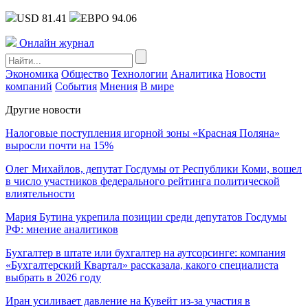
USD 81.41
ЕВРО 94.06
Онлайн журнал
Экономика
Общество
Технологии
Аналитика
Новости
компаний
События
Мнения
В мире
Другие новости
Налоговые поступления игорной зоны «Красная Поляна»
выросли почти на 15%
Олег Михайлов, депутат Госдумы от Республики Коми, вошел
в число участников федерального рейтинга политической
влиятельности
Мария Бутина укрепила позиции среди депутатов Госдумы
РФ: мнение аналитиков
Бухгалтер в штате или бухгалтер на аутсорсинге: компания
«Бухгалтерский Квартал» рассказала, какого специалиста
выбрать в 2026 году
Иран усиливает давление на Кувейт из-за участия в