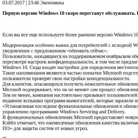
03.07.2017 | 23:46
Экономика
Первую версию Windows 10 скоро перестанут обслуживать. 
Если вы все еще используете более раннюю версию Windows 10, 
Модернизация особенно важна для потребителей с исходной Win
уведомление с предложением «обновить сейчас».
Пользователи, находящиеся на поддерживаемом ноябрьском обнов
пересмотре настроек конфиденциальности, в том числе предлаг
Windows 10. Сюда входят настройки для определения местопол
Такие напоминания являются частью попытки Microsoft подготов
пользователи проверят свои настройки кониденциальности.
Для клиентов, опасающихся получить нежелательное обновление
Microsoft подчеркивает, что он не меняет сам процесс обновле
Тем не менее, компания настоятельно призывает пользователей
недавние вспышки программ-вымогателей, которые заразили не
«Устанавливая последние функиональные обновления и обновле
управлению программами Windows Servicing and Delivery.
В функциональных обновлениях Microsoft предоставляет новую
Кэйбл отмечает, что ежемесячные обновления качества включа
ПО» для защиты систем от новых угроз.