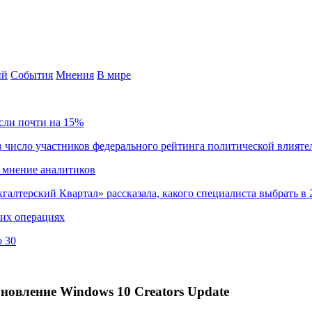
ий
События
Мнения
В мире
сли почти на 15%
 число участников федерального рейтинга политической влияте
 мнение аналитиков
хгалтерский Квартал» рассказала, какого специалиста выбрать в 
ких операциях
о 30
бновление Windows 10 Creators Update