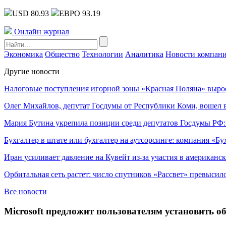
USD 80.93
ЕВРО 93.19
Онлайн журнал
Экономика
Общество
Технологии
Аналитика
Новости компан
Другие новости
Налоговые поступления игорной зоны «Красная Поляна» выро
Олег Михайлов, депутат Госдумы от Республики Коми, вошел в
Мария Бутина укрепила позиции среди депутатов Госдумы РФ:
Бухгалтер в штате или бухгалтер на аутсорсинге: компания «Бу
Иран усиливает давление на Кувейт из-за участия в американс
Орбитальная сеть растет: число спутников «Рассвет» превысил
Все новости
Microsoft предложит пользователям установить о