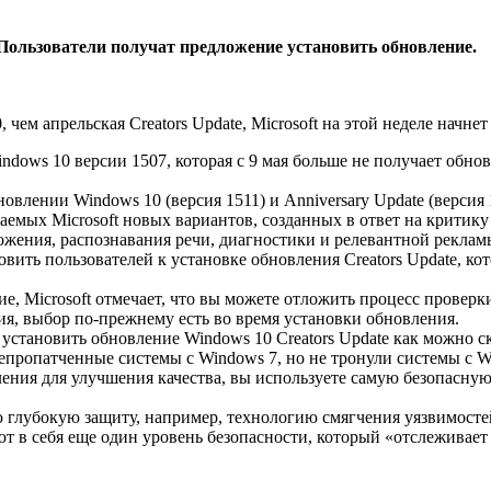
Пользователи получат предложение установить обновление.
чем апрельская Creators Update, Microsoft на этой неделе начне
dows 10 версии 1507, которая с 9 мая больше не получает обно
лении Windows 10 (версия 1511) и Anniversary Update (версия 1
аемых Microsoft новых вариантов, созданных в ответ на критик
ожения, распознавания речи, диагностики и релевантной реклам
ить пользователей к установке обновления Creators Update, кот
, Microsoft отмечает, что вы можете отложить процесс проверки
ния, выбор по-прежнему есть во время установки обновления.
 установить обновление Windows 10 Creators Update как можно 
пропатченные системы с Windows 7, но не тронули системы с W
ния для улучшения качества, вы используете самую безопасную
 глубокую защиту, например, технологию смягчения уязвимосте
ют в себя еще один уровень безопасности, который «отслеживает