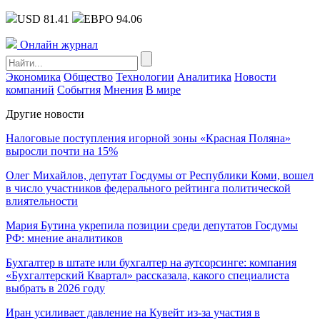
USD 81.41
ЕВРО 94.06
Онлайн журнал
Экономика
Общество
Технологии
Аналитика
Новости
компаний
События
Мнения
В мире
Другие новости
Налоговые поступления игорной зоны «Красная Поляна»
выросли почти на 15%
Олег Михайлов, депутат Госдумы от Республики Коми, вошел
в число участников федерального рейтинга политической
влиятельности
Мария Бутина укрепила позиции среди депутатов Госдумы
РФ: мнение аналитиков
Бухгалтер в штате или бухгалтер на аутсорсинге: компания
«Бухгалтерский Квартал» рассказала, какого специалиста
выбрать в 2026 году
Иран усиливает давление на Кувейт из-за участия в