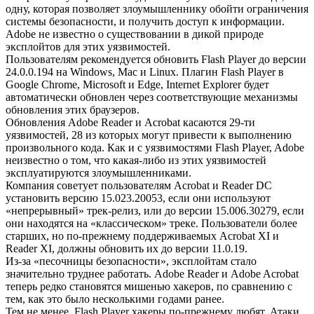
одну, которая позволяет злоумышленнику обойти ограничения
системы безопасности, и получить доступ к информации.
Adobe не известно о существовании в дикой природе
эксплойтов для этих уязвимостей.
Пользователям рекомендуется обновить Flash Player до версии
24.0.0.194 на Windows, Mac и Linux. Плагин Flash Player в
Google Chrome, Microsoft и Edge, Internet Explorer будет
автоматически обновлен через соответствующие механизмы
обновления этих браузеров.
Обновления Adobe Reader и Acrobat касаются 29-ти
уязвимостей, 28 из которых могут привести к выполнению
произвольного кода. Как и с уязвимостями Flash Player, Adobe
неизвестно о том, что какая-либо из этих уязвимостей
эксплуатируются злоумышленниками.
Компания советует пользователям Acrobat и Reader DC
установить версию 15.023.20053, если они используют
«непрерывный» трек-релиз, или до версии 15.006.30279, если
они находятся на «классическом» треке. Пользователи более
старших, но по-прежнему поддерживаемых Acrobat XI и
Reader XI, должны обновить их до версии 11.0.19.
Из-за «песочницы безопасности», эксплойтам стало
значительно труднее работать. Adobe Reader и Adobe Acrobat
теперь редко становятся мишенью хакеров, по сравнению с
тем, как это было несколькими годами ранее.
Тем не менее, Flash Player хакеры по-прежнему любят. Атаки