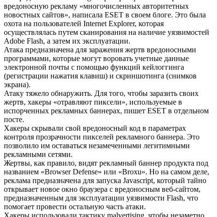
вредоносную рекламу «многочисленных авторитетных
новостных сайтов», написала ESET в своем блоге. Это была
охота на пользователей Internet Explorer, которая
осуществлялась путем сканирования на наличие уязвимостей
Adobe Flash, а затем их эксплуатации.
Атака предназначена для заражения жертв вредоносными
программами, которые могут воровать учетные данные
электронной почты с помощью функций кейлоггинга
(регистрации нажатия клавиш) и скриншотинга (снимков
экрана).
Атаку тяжело обнаружить. Для того, чтобы заразить своих
жертв, хакеры «отравляют пиксели», используемые в
испорченных рекламных баннерах, пишет ESET в отдельном
посте.
Хакеры скрывали свой вредоносный код в параметрах
контроля прозрачности пикселей рекламного баннера. Это
позволило им оставаться незамеченными легитимными
рекламными сетями.
Жертвы, как правило, видят рекламный баннер продукта под
названием «Browser Defense» или «Broxu». Но на самом деле,
реклама предназначена для запуска Javascript, который тайно
открывает новое окно браузера с вредоносным веб-сайтом,
предназначенным для эксплуатации уязвимости Flash, что
помогает провести остальную часть атаки.
Хакеры использовали тактику malvertising, чтобы незаметно