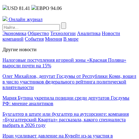
USD 81.41
ЕВРО 94.06
Онлайн журнал
Экономика
Общество
Технологии
Аналитика
Новости
компаний
События
Мнения
В мире
Другие новости
Налоговые поступления игорной зоны «Красная Поляна»
выросли почти на 15%
Олег Михайлов, депутат Госдумы от Республики Коми, вошел
в число участников федерального рейтинга политической
влиятельности
Мария Бутина укрепила позиции среди депутатов Госдумы
РФ: мнение аналитиков
Бухгалтер в штате или бухгалтер на аутсорсинге: компания
«Бухгалтерский Квартал» рассказала, какого специалиста
выбрать в 2026 году
Иран усиливает давление на Кувейт из-за участия в