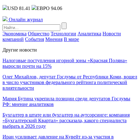
USD 81.41
ЕВРО 94.06
Онлайн журнал
Экономика
Общество
Технологии
Аналитика
Новости
компаний
События
Мнения
В мире
Другие новости
Налоговые поступления игорной зоны «Красная Поляна»
выросли почти на 15%
Олег Михайлов, депутат Госдумы от Республики Коми, вошел
в число участников федерального рейтинга политической
влиятельности
Мария Бутина укрепила позиции среди депутатов Госдумы
РФ: мнение аналитиков
Бухгалтер в штате или бухгалтер на аутсорсинге: компания
«Бухгалтерский Квартал» рассказала, какого специалиста
выбрать в 2026 году
Иран усиливает давление на Кувейт из-за участия в