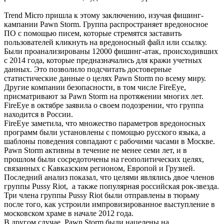
Trend Micro пришла к этому заключению, изучая фишинг-
кампании Pawn Storm. Группа распространяет вредоносное
ПО с помощью писем, которые стремятся заставить
пользователей кликнуть на вредоносный файл или ссылку.
Были проанализированы 12000 фишинг-атак, происходивших
с 2014 года, которые предназначались для кражи учетных
данных. Это позволило подсчитать достоверные
статистические данные о целях Pawn Storm по всему миру.
Другие компании безопасности, в том числе FireEye,
присматривают за Pawn Storm на протяжении многих лет.
FireEye в октябре заявила о своем подозрении, что группа
находится в России.
FireEye заметила, что множество параметров вредоносных
программ были установлены с помощью русского языка, а
шаблоны поведения совпадают с рабочими часами в Москве.
Pawn Storm активны в течение не менее семи лет, и в
прошлом были сосредоточены на геополитических целях,
связанных с Кавказским регионом, Европой и Грузией.
Последний анализ показал, что целями являлись двое членов
группы Pussy Riot, а также популярная российская рок-звезда.
Три члена группы Pussy Riot были отправлены в тюрьму
после того, как устроили импровизированное выступление в
московском храме в начале 2012 года.
В другом случае, Pawn Storm были нацелены на