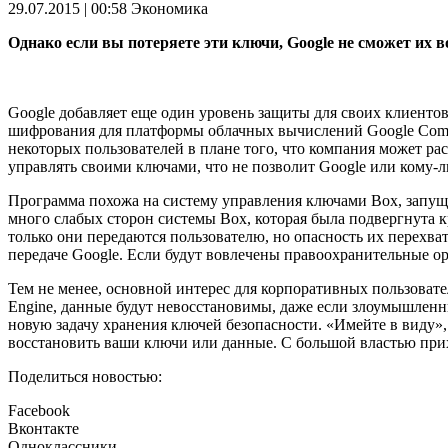
29.07.2015 | 00:58
Экономика
Однако если вы потеряете эти ключи, Google не сможет их 
Google добавляет еще один уровень защиты для своих клиенто
шифрования для платформы облачных вычислений Google Comput
некоторых пользователей в плане того, что компания может ра
управлять своими ключами, что не позволит Google или кому-
Программа похожа на систему управления ключами Box, запуще
много слабых сторон системы Box, которая была подвергнута 
только они передаются пользователю, но опасность их перехв
передаче Google. Если будут вовлечены правоохранительные о
Тем не менее, основной интерес для корпоративных пользова
Engine, данные будут невосстановимы, даже если злоумышлен
новую задачу хранения ключей безопасности. «Имейте в виду»
восстановить ваши ключи или данные. С большой властью при
Поделиться новостью:
Facebook
Вконтакте
Одноклассники