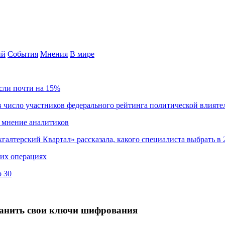
ий
События
Мнения
В мире
сли почти на 15%
 число участников федерального рейтинга политической влияте
 мнение аналитиков
хгалтерский Квартал» рассказала, какого специалиста выбрать в 
ких операциях
о 30
хранить свои ключи шифрования