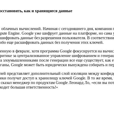
восстановить, как и хранящиеся данные
в облачных вычислений. Начиная с сегодняшнего дня, компания 
e Engine. Google уже шифрует данные на платформе, но сама у
сшифровать данные без разрешения пользователя. В соответствии
либо еще расшифровать данных без получения этих ключей.
нную в феврале, хотя программа Google фокусируется на вычис
критике за централизованное управление шифрованием и генера
ата злоумышленниками после генерации все еще существует, как
рганы, Google может быть юридически вынуждена собирать и пе
телей представляет дополнительный слой изоляции между конфи
ники получат доступ к хранилищу ключей Google. В то же врем
, сказал менеджер по продуктам Google Леонард Ло, «если вы п
ходит большая ответственность!»