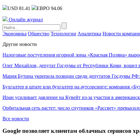
USD 81.41
ЕВРО 94.06
Онлайн журнал
Экономика
Общество
Технологии
Аналитика
Новости компан
Другие новости
Налоговые поступления игорной зоны «Красная Поляна» выро
Олег Михайлов, депутат Госдумы от Республики Коми, вошел в
Мария Бутина укрепила позиции среди депутатов Госдумы РФ:
Бухгалтер в штате или бухгалтер на аутсорсинге: компания «Бу
Иран усиливает давление на Кувейт из-за участия в американс
Орбитальная сеть растет: число спутников «Рассвет» превысил
Все новости
Google позволяет клиентам облачных сервисов 