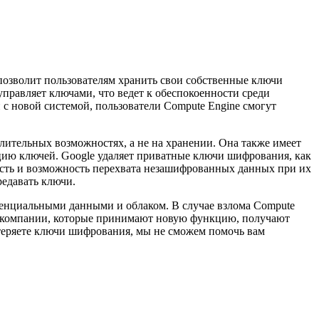
позволит пользователям хранить свои собственные ключи
правляет ключами, что ведет к обеспокоенности среди
 с новой системой, пользователи Compute Engine смогут
лительных возможностях, а не на хранении. Она также имеет
цию ключей. Google удаляет приватные ключи шифрования, как
 есть и возможность перехвата незашифрованных данных при их
редавать ключи.
денциальными данными и облаком. В случае взлома Compute
я, компании, которые принимают новую функцию, получают
отеряете ключи шифрования, мы не сможем помочь вам