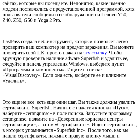
сайтах, которые вы посещаете. Непонятно, какие именно
модели поставлялись с предустановленной программой, хотя
пользователи сообщили о ее обнаружении на Lenovo Y50,
Z40, Z50, G50 и Yoga 2 Pro.
LastPass создала веб-инструмент, который позволяет легко
проверить ваш компьютер на предмет заражения. Вы можете
проверить свой ПК, просто нажав на
эту ссылку
. Чтобы
вручную проверить наличие adware Superfish и удалить ее,
следуйте в панель управления Windows, выберите пункт
«Программы и компоненты». Ищите в списке
«VisualDiscovery». Если она есть, выберите ее и кликните
«Удалить».
Это еще не все, есть еще один шаг. Вы также должны удалить
сертификаты Superfish. Начните с нажатия кнопки «Пуск»,
наберите «certmgr.msc» в поле поиска. Запустите программу
certmgr.msc, нажмите на «Доверенные корневые центры
сертификации», а затем «Сертификаты». Ищите сертификаты,
в которых упоминается «Superfish Inc». После того, как вы
нашли сертификаты, нажмите правую кнопку мыши и