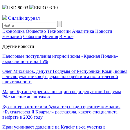
USD 80.93
ЕВРО 93.19
Онлайн журнал
Экономика
Общество
Технологии
Аналитика
Новости
компаний
События
Мнения
В мире
Другие новости
Налоговые поступления игорной зоны «Красная Поляна»
выросли почти на 15%
Олег Михайлов, депутат Госдумы от Республики Коми, вошел
в число участников федерального рейтинга политической
влиятельности
Мария Бутина укрепила позиции среди депутатов Госдумы
РФ: мнение аналитиков
Бухгалтер в штате или бухгалтер на аутсорсинге: компания
«Бухгалтерский Квартал» рассказала, какого специалиста
выбрать в 2026 году
Иран усиливает давление на Кувейт из-за участия в