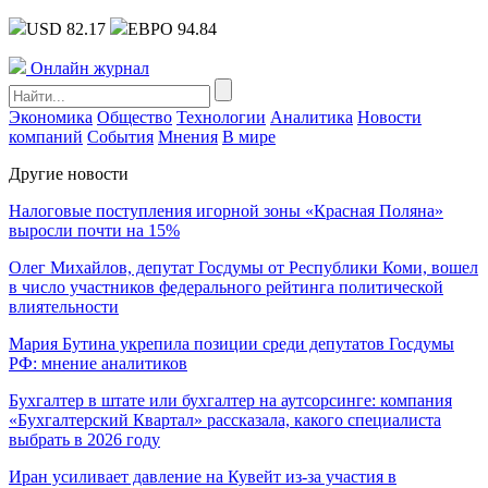
USD 82.17
ЕВРО 94.84
Онлайн журнал
Экономика
Общество
Технологии
Аналитика
Новости
компаний
События
Мнения
В мире
Другие новости
Налоговые поступления игорной зоны «Красная Поляна»
выросли почти на 15%
Олег Михайлов, депутат Госдумы от Республики Коми, вошел
в число участников федерального рейтинга политической
влиятельности
Мария Бутина укрепила позиции среди депутатов Госдумы
РФ: мнение аналитиков
Бухгалтер в штате или бухгалтер на аутсорсинге: компания
«Бухгалтерский Квартал» рассказала, какого специалиста
выбрать в 2026 году
Иран усиливает давление на Кувейт из-за участия в