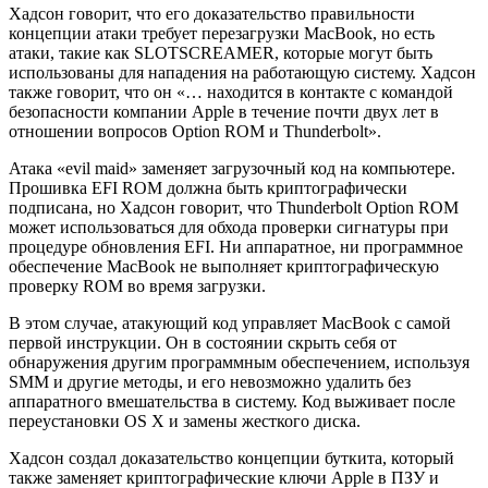
Хадсон говорит, что его доказательство правильности
концепции атаки требует перезагрузки MacBook, но есть
атаки, такие как SLOTSCREAMER, которые могут быть
использованы для нападения на работающую систему. Хадсон
также говорит, что он «… находится в контакте с командой
безопасности компании Apple в течение почти двух лет в
отношении вопросов Option ROM и Thunderbolt».
Атака «evil maid» заменяет загрузочный код на компьютере.
Прошивка EFI ROM должна быть криптографически
подписана, но Хадсон говорит, что Thunderbolt Option ROM
может использоваться для обхода проверки сигнатуры при
процедуре обновления EFI. Ни аппаратное, ни программное
обеспечение MacBook не выполняет криптографическую
проверку ROM во время загрузки.
В этом случае, атакующий код управляет MacBook с самой
первой инструкции. Он в состоянии скрыть себя от
обнаружения другим программным обеспечением, используя
SMM и другие методы, и его невозможно удалить без
аппаратного вмешательства в систему. Код выживает после
переустановки OS X и замены жесткого диска.
Хадсон создал доказательство концепции буткита, который
также заменяет криптографические ключи Apple в ПЗУ и