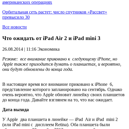
американских операциях
Орбитальная сеть растет: число спутников «Рассвет»
превысило 30
Все новости
Что ожидать от iPad Air 2 и iPad mini 3
26.08.2014 | 11:16
Экономика
Резюме:
в
се
внимание приковано к
следующему iPhone
, но
Apple
также приходится думать о планшетах
,
и вероятно,
они будут
обновлены до
конца года
.
В настоящее время все
внимание приковано к
iPhone
6,
представление которого запланировано на
сентябрь.
Однако
очень
вероятно, что
Apple
обновит линейку своих планшетов
до
конца года
.
Давайте
взглянем на
то, что
нас ожидает.
Дата выхода
У Apple
два планшета в
линейке
—
i
P
ad
Air
и
i
Pad
m
ini 2
(
или
iP
ad
mini
с
дисплеем
Retina). Оба
планшета
были