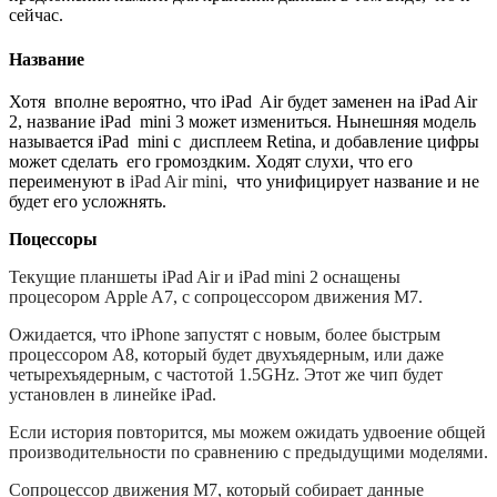
сейчас
.
Название
Хотя
вполне вероятно, что
iPad
Air
будет
заменен на iPad Air
2
,
название
iP
ad
mini
3
может измениться
.
Нынешняя модель
называется
iPad
mini
с
дисплеем
Retina
,
и добавление цифры
может сделать
его громоздким
. Ходят слухи, что его
переименуют в
iPad Air mini
,
что унифицирует название
и
не
будет его усложнять.
Поцессоры
Текущие планшеты iPad Air и iPad mini 2 оснащены
процесором Apple A7, с сопроцессором движения M7.
Ожидается, что iPhone запустят с новым, более быстрым
процессором A8, который будет двухъядерным, или даже
четырехъядерным, с частотой 1.5GHz. Этот же чип будет
установлен в линейке iPad.
Если история повторится, мы можем ожидать удвоение общей
производительности по сравнению с предыдущими моделями.
Сопроцессор движения M7, который собирает данные