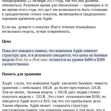
обнародованы
22 октября 2013 года
,
так
что оба
должны
обновиться
.
Разумное время для обновления —
примерно в то
же
время
этого года,
что даст им возможность быть
готовыми
к
праздничному сезону покупок
, являющемуся
традиционно
хорошим временем для
Apple.
Если вы
думаете о покупке
iP
ad
в течение ближайших
нескольких
недель
, лучше
повременить.
Цена
Пока нет никакого намека, что компания Apple изменит
структуру цен, и в результате ожидается, что цены на базовые
модели
iPad Air и iPad mini
останутся на уровне $499 и $399
соответственно.
Память для хранения
Ходят
слухи, что
компания Apple
увеличит
базовую
емкость
хранения
с небольших
16GB
до более
просторных
32GB.
Тем не менее,
базовая модель
c
16GB
дает людям
стимул
покупать модели с
32GB
.
Это стоит
пользователям
$100
,
но
обходится
Apple всего в $10
,
так что это
прибыльное дело
.
Таким образом,
Apple
может
сохранить структуру
предложения памяти для
хранения данных в том виде
, что и