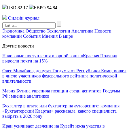
USD 82.17
ЕВРО 94.84
Онлайн журнал
Экономика
Общество
Технологии
Аналитика
Новости
компаний
События
Мнения
В мире
Другие новости
Налоговые поступления игорной зоны «Красная Поляна»
выросли почти на 15%
Олег Михайлов, депутат Госдумы от Республики Коми, вошел
в число участников федерального рейтинга политической
влиятельности
Мария Бутина укрепила позиции среди депутатов Госдумы
РФ: мнение аналитиков
Бухгалтер в штате или бухгалтер на аутсорсинге: компания
«Бухгалтерский Квартал» рассказала, какого специалиста
выбрать в 2026 году
Иран усиливает давление на Кувейт из-за участия в