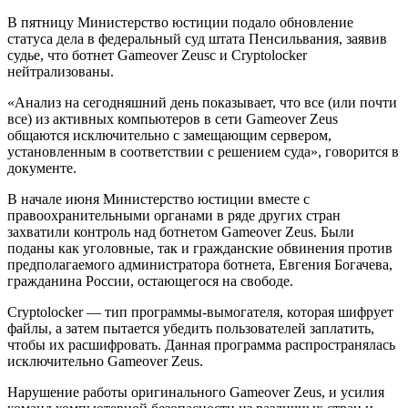
В пятницу Министерство юстиции подало обновление
статуса дела в федеральный суд штата Пенсильвания, заявив
судье, что ботнет Gameover Zeusс и Cryptolocker
нейтрализованы.
«Анализ на сегодняшний день показывает, что все (или почти
все) из активных компьютеров в сети Gameover Zeus
общаются исключительно с замещающим сервером,
установленным в соответствии с решением суда», говорится в
документе.
В начале июня Министерство юстиции вместе с
правоохранительными органами в ряде других стран
захватили контроль над ботнетом Gameover Zeus. Были
поданы как уголовные, так и гражданские обвинения против
предполагаемого администратора ботнета, Евгения Богачева,
гражданина России, остающегося на свободе.
Cryptolocker — тип программы-вымогателя, которая шифрует
файлы, а затем пытается убедить пользователей заплатить,
чтобы их расшифровать. Данная программа распространялась
исключительно Gameover Zeus.
Нарушение работы оригинального Gameover Zeus, и усилия