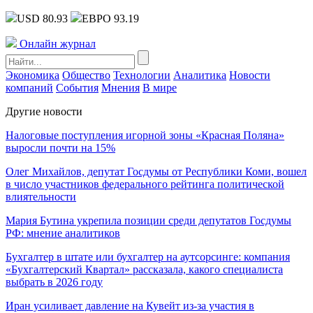
USD 80.93
ЕВРО 93.19
Онлайн журнал
Экономика
Общество
Технологии
Аналитика
Новости
компаний
События
Мнения
В мире
Другие новости
Налоговые поступления игорной зоны «Красная Поляна»
выросли почти на 15%
Олег Михайлов, депутат Госдумы от Республики Коми, вошел
в число участников федерального рейтинга политической
влиятельности
Мария Бутина укрепила позиции среди депутатов Госдумы
РФ: мнение аналитиков
Бухгалтер в штате или бухгалтер на аутсорсинге: компания
«Бухгалтерский Квартал» рассказала, какого специалиста
выбрать в 2026 году
Иран усиливает давление на Кувейт из-за участия в