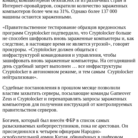
команд компьютерной безопасности из различных стран и
Интернет-провайдеров, сократили количество зараженных
компьютеров более чем на 31%. Однако более 137 000
машины остаются зараженными.
«Правительственное тестирование образцов вредоносных
программ Cryptolocker подтвердило, что Cryptolocker больше
не способен шифровать вновь зараженные компьютеры и, как
следствие, в настоящее время не является угрозой», говорят
прокуроры. «Cryptolocker должен общаться с
инфраструктурой командования и управления, чтобы
зашифровать вновь зараженные компьютеры. На сегодняшний
день судебный запрет выполнен … все инфраструктуры
Cryptolocker в автономном режиме, и тем самым Cryptolocker
нейтрализован».
Судебные постановления в прошлом месяце позволили
властям захватить серверы, посылающие команды Gameover
Zeus и Cryptolocker и перенаправлять запросы зараженных
компьютеров для получения инструкций от контролируемых
правительством серверов.
Богачев, который был внесён ФБР в список самых
разыскиваемых киберпреступников, пока не арестован. Он
присоединился к четырем офицерам Народно-
освободительной армии Китая, обвинённых в цифровом