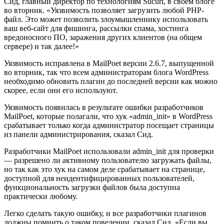
Сид, главный директор по технологиям Sucuri, в своем блоге
во вторник. «Уязвимость позволяет загрузить любой PHP-
файл. Это может позволить злоумышленнику использовать
ваш веб-сайт для фишинга, рассылки спама, хостинга
вредоносного ПО, заражения других клиентов (на общем
сервере) и так далее!»
Уязвимость исправлена в MailPoet версии 2.6.7, выпущенной
во вторник, так что всем администраторам блога WordPress
необходимо обновить плагин до последней версии как можно
скорее, если они его используют.
Уязвимость появилась в результате ошибки разработчиков
MailPoet, которые полагали, что хук «admin_init» в WordPress
срабатывает только когда администратор посещает страницы
из панели администрирования, сказал Сид.
Разработчики MailPoet использовали admin_init для проверки
— разрешено ли активному пользователю загружать файлы,
но так как это хук на самом деле срабатывает на странице,
доступной для неидентифицированных пользователей,
функциональность загрузки файлов была доступна
практически любому.
Легко сделать такую ошибку, и все разработчики плагинов
должны помнить о таком поведении, сказал Сид. «Если вы