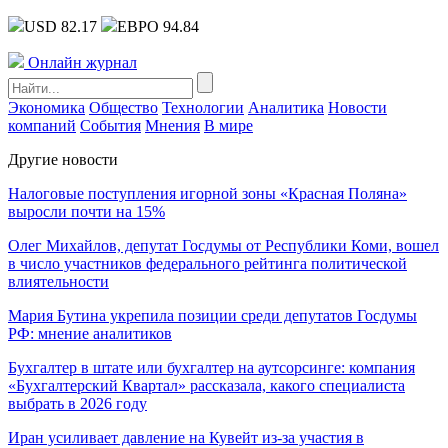
USD 82.17
ЕВРО 94.84
Онлайн журнал
Экономика
Общество
Технологии
Аналитика
Новости
компаний
События
Мнения
В мире
Другие новости
Налоговые поступления игорной зоны «Красная Поляна»
выросли почти на 15%
Олег Михайлов, депутат Госдумы от Республики Коми, вошел
в число участников федерального рейтинга политической
влиятельности
Мария Бутина укрепила позиции среди депутатов Госдумы
РФ: мнение аналитиков
Бухгалтер в штате или бухгалтер на аутсорсинге: компания
«Бухгалтерский Квартал» рассказала, какого специалиста
выбрать в 2026 году
Иран усиливает давление на Кувейт из-за участия в