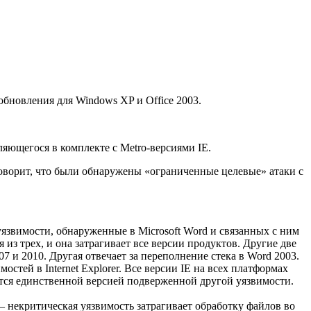
бновления для Windows XP и Office 2003.
вляющегося в комплекте с Metro-версиями IE.
говорит, что были обнаружены «ограниченные целевые» атаки с
уязвимости, обнаруженные в Microsoft Word и связанных с ним
из трех, и она затрагивает все версии продуктов. Другие две
 и 2010. Другая отвечает за переполнение стека в Word 2003.
остей в Internet Explorer. Все версии IE на всех платформах
яется единственной версией подверженной другой уязвимости.
 некритическая уязвимость затрагивает обработку файлов во