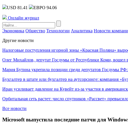
USD 81.41
ЕВРО 94.06
Онлайн журнал
Экономика
Общество
Технологии
Аналитика
Новости компан
Другие новости
Налоговые поступления игорной зоны «Красная Поляна» выро
Олег Михайлов, депутат Госдумы от Республики Коми, вошел в
Мария Бутина укрепила позиции среди депутатов Госдумы РФ:
Бухгалтер в штате или бухгалтер на аутсорсинге: компания «Бу
Иран усиливает давление на Кувейт из-за участия в американс
Орбитальная сеть растет: число спутников «Рассвет» превысил
Все новости
Microsoft выпустила последние патчи для Windows