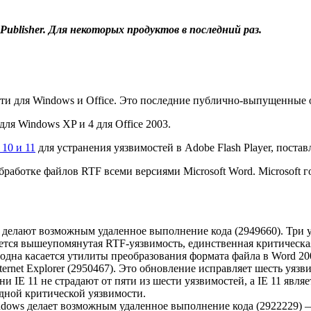
Publisher. Для некоторых продуктов в последний раз.
ти для Windows и Office. Это последние публично-выпущенные о
для Windows XP и 4 для Office 2003.
 10 и 11
для устранения уязвимостей в Adobe Flash Player, поста
работке файлов RTF всеми версиями Microsoft Word. Microsoft 
ps делают возможным удаленное выполнение кода (2949660). Три 
яется вышеупомянутая RTF-уязвимость, единственная критическая 
одна касается утилиты преобразования формата файла в Word 2007
ernet Explorer (2950467). Это обновление исправляет шесть уязвим
ни IE 11 не страдают от пяти из шести уязвимостей, а IE 11 явл
одной критической уязвимости.
ndows делает возможным удаленное выполнение кода (2922229) —