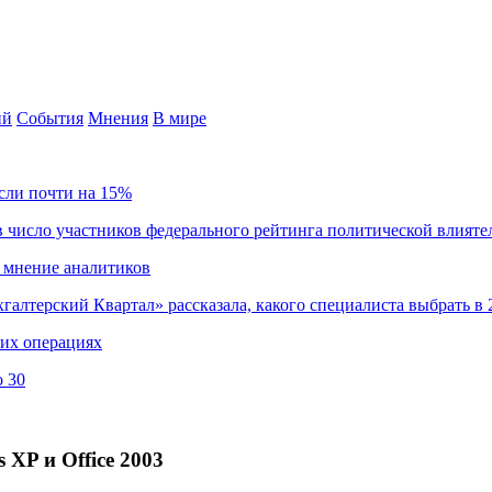
ий
События
Мнения
В мире
сли почти на 15%
 число участников федерального рейтинга политической влияте
 мнение аналитиков
хгалтерский Квартал» рассказала, какого специалиста выбрать в 
ких операциях
о 30
 XP и Office 2003