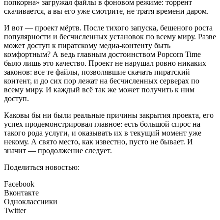
попкорна» загружал файлы в фоновом режиме: торрент
скачивается, а вы его уже смотрите, не тратя времени даром.
И вот — проект мёртв. После тихого запуска, бешеного роста
популярности и бесчисленных установок по всему миру. Разве
может доступ к пиратскому медиа-контенту быть
комфортным? А ведь главным достоинством Popcorn Time
было лишь это качество. Проект не нарушал ровно никаких
законов: все те файлы, позволявшие скачать пиратский
контент, и до сих пор лежат на бесчисленных серверах по
всему миру. И каждый всё так же может получить к ним
доступ.
Каковы бы ни были реальные причины закрытия проекта, его
успех продемонстрировал главное: есть большой спрос на
такого рода услуги, и оказывать их в текущий момент уже
некому. А свято место, как известно, пусто не бывает. И
значит — продолжение следует.
Поделиться новостью:
Facebook
Вконтакте
Одноклассники
Twitter