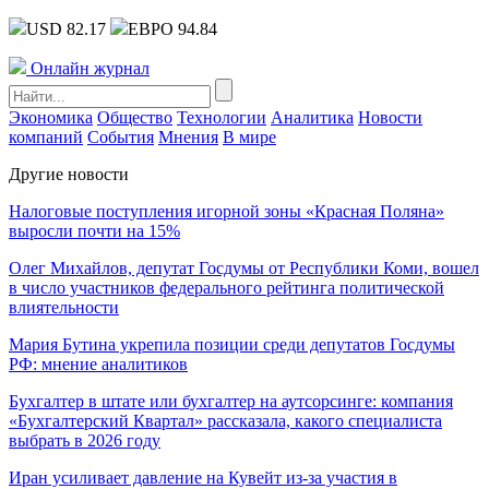
USD 82.17
ЕВРО 94.84
Онлайн журнал
Экономика
Общество
Технологии
Аналитика
Новости
компаний
События
Мнения
В мире
Другие новости
Налоговые поступления игорной зоны «Красная Поляна»
выросли почти на 15%
Олег Михайлов, депутат Госдумы от Республики Коми, вошел
в число участников федерального рейтинга политической
влиятельности
Мария Бутина укрепила позиции среди депутатов Госдумы
РФ: мнение аналитиков
Бухгалтер в штате или бухгалтер на аутсорсинге: компания
«Бухгалтерский Квартал» рассказала, какого специалиста
выбрать в 2026 году
Иран усиливает давление на Кувейт из-за участия в