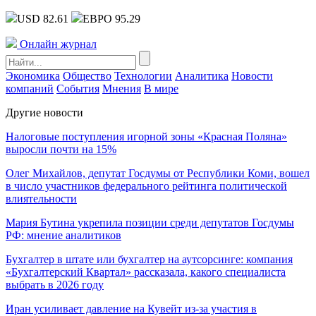
USD 82.61
ЕВРО 95.29
Онлайн журнал
Экономика
Общество
Технологии
Аналитика
Новости
компаний
События
Мнения
В мире
Другие новости
Налоговые поступления игорной зоны «Красная Поляна»
выросли почти на 15%
Олег Михайлов, депутат Госдумы от Республики Коми, вошел
в число участников федерального рейтинга политической
влиятельности
Мария Бутина укрепила позиции среди депутатов Госдумы
РФ: мнение аналитиков
Бухгалтер в штате или бухгалтер на аутсорсинге: компания
«Бухгалтерский Квартал» рассказала, какого специалиста
выбрать в 2026 году
Иран усиливает давление на Кувейт из-за участия в