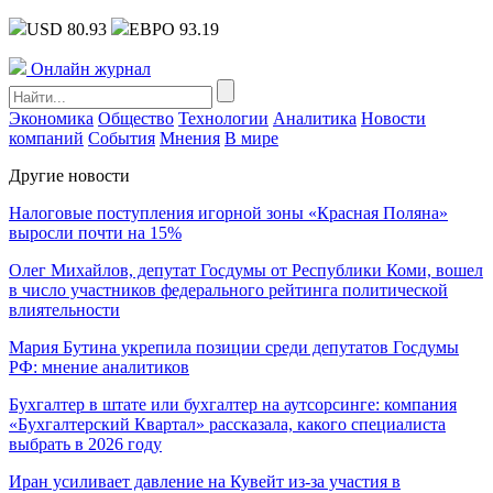
USD 80.93
ЕВРО 93.19
Онлайн журнал
Экономика
Общество
Технологии
Аналитика
Новости
компаний
События
Мнения
В мире
Другие новости
Налоговые поступления игорной зоны «Красная Поляна»
выросли почти на 15%
Олег Михайлов, депутат Госдумы от Республики Коми, вошел
в число участников федерального рейтинга политической
влиятельности
Мария Бутина укрепила позиции среди депутатов Госдумы
РФ: мнение аналитиков
Бухгалтер в штате или бухгалтер на аутсорсинге: компания
«Бухгалтерский Квартал» рассказала, какого специалиста
выбрать в 2026 году
Иран усиливает давление на Кувейт из-за участия в