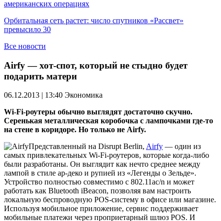
американских операциях
Орбитальная сеть растет: число спутников «Рассвет»
превысило 30
Все новости
Airfy — хот-спот, который не стыдно будет
подарить матери
06.12.2013 | 13:40
Экономика
Wi-Fi-роутеры обычно выглядят достаточно скучно.
Серенькая металлическая коробочка с лампочками где-то
на стене в коридоре. Но только не Airfy.
Представленный на Disrupt Berlin,
Airfy
— один из
самых привлекательных Wi-Fi-роутеров, которые когда-либо
были разработаны. Он выглядит как нечто среднее между
лампой в стиле ар-деко и рупией из «Легенды о Зельде».
Устройство полностью совместимо с 802.11ac/n и может
работать как Bluetooth iBeacon, позволяя вам настроить
локальную беспроводную POS-систему в офисе или магазине.
Используя мобильное приложение, сервис поддерживает
мобильные платежи через проприетарный шлюз POS. И