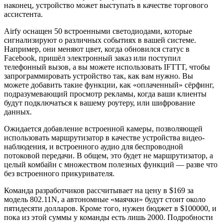
наконец, устройство может выступать в качестве торгового
ассистента.
Airfy оснащен 50 встроенными светодиодами, которые
сигнализируют о различных событиях в вашей системе.
Например, они меняют цвет, когда обновился статус в
Facebook, пришёл электронный заказ или поступил
телефонный вызов, а вы можете использовать IFTTT, чтобы
запрограммировать устройство так, как вам нужно. Вы
можете добавить такие функции, как «оплаченный» сёрфинг,
подразумевающий просмотр рекламы, когда ваши клиенты
будут подключаться к вашему роутеру, или шифрование
данных.
Ожидается добавление встроенной камеры, позволяющей
использовать маршрутизатор в качестве устройства видео-
наблюдения, и встроенного аудио для беспроводной
потоковой передачи. В общем, это будет не маршрутизатор, а
целый комбайн с множеством полезных функций — разве что
без встроенного прикуривателя.
Команда разработчиков рассчитывает на цену в $169 за
модель 802.11N, а автономные «маячки» будут стоит около
пятидесяти долларов. Кроме того, нужен бюджет в $100000, и
пока из этой суммы у команды есть лишь 2000. Подробности