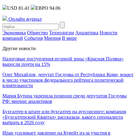
USD 81.41
ЕВРО 94.06
Онлайн журнал
Экономика
Общество
Технологии
Аналитика
Новости
компаний
События
Мнения
В мире
Другие новости
Налоговые поступления игорной зоны «Красная Поляна»
выросли почти на 15%
Олег Михайлов, депутат Госдумы от Республики Коми, вошел
в число участников федерального рейтинга политической
влиятельности
Мария Бутина укрепила позиции среди депутатов Госдумы
РФ: мнение аналитиков
Бухгалтер в штате или бухгалтер на аутсорсинге: компания
«Бухгалтерский Квартал» рассказала, какого специалиста
выбрать в 2026 году
Иран усиливает давление на Кувейт из-за участия в