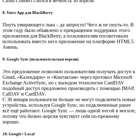
Cloud Connect слился в вечность 30 апреля.
8. Voice App для BlackBerry
Пнуть умирающего льва – да запросто! Чего ж не пнуть-то. В
этом году было объявлено о прекращении поддержки этого
приложения для BlackBerry, а пользователям посоветовали
использовать вместо него приложение на платформе HTML5.
Аминь.
9. Google Sync (пользовательская версия)
Это предложение позволяло пользователям получать доступ к
Gmail, «Календарю» и «Контактам» через протокол Microsoft
Exchange ActiveSync, но с выходом технологии CardDAV
подобный доступ предложено производить с помощью IMAP,
CalDAV и CardDAV.
C 30 января пользователи больше не могут подключить новые
устройства, используя Google Sync, но подключенные ранее
всё ещё работают. Google Sync — лишь одной ногой в могиле,
потому что бизнес-версия чувствует себя по-прежнему
хорошо.
10. Google+ Local