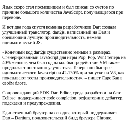
Язык скоро стал посмешищем и был списан со счетов по
причине большого количества JavaScript, получающегося при
переводе.
И вот два года спустя команда разработчиков Dart создала
улучшенный транслятор, dart2js, написанный на Dart и
обещающий лучшую производительность, нежели
идиоматический JS.
«Конечный код dart2js существенно меньше в размерах.
Сгенерированный JavaScript для игры Pop, Pop, Win! теперь на
40% меньше, чем был год назад. быстродействие VM также
продолжает постоянно улучшаться. Теперь оно быстрее
идиоматического Javascript на 42-130% при запуске на V8, как
показывают тесты производительности», – пишет Ларс Бак в
своём блоге.
Сопровождающий SDK Dart Editor, среда разработки на базе
Eclipse, поддерживает code completion, рефакторинг, дебаггер,
подсказки и предупреждения.
Единственный браузер на сегодня, который поддерживает
Dart – Dartium, пользовательский билд браузера Chrome.