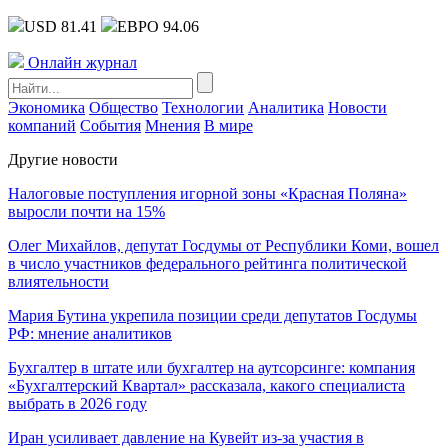
USD 81.41
ЕВРО 94.06
Онлайн журнал
Экономика
Общество
Технологии
Аналитика
Новости
компаний
События
Мнения
В мире
Другие новости
Налоговые поступления игорной зоны «Красная Поляна»
выросли почти на 15%
Олег Михайлов, депутат Госдумы от Республики Коми, вошел
в число участников федерального рейтинга политической
влиятельности
Мария Бутина укрепила позиции среди депутатов Госдумы
РФ: мнение аналитиков
Бухгалтер в штате или бухгалтер на аутсорсинге: компания
«Бухгалтерский Квартал» рассказала, какого специалиста
выбрать в 2026 году
Иран усиливает давление на Кувейт из-за участия в