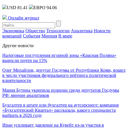
USD 81.41
ЕВРО 94.06
Онлайн журнал
Экономика
Общество
Технологии
Аналитика
Новости
компаний
События
Мнения
В мире
Другие новости
Налоговые поступления игорной зоны «Красная Поляна»
выросли почти на 15%
Олег Михайлов, депутат Госдумы от Республики Коми, вошел
в число участников федерального рейтинга политической
влиятельности
Мария Бутина укрепила позиции среди депутатов Госдумы
РФ: мнение аналитиков
Бухгалтер в штате или бухгалтер на аутсорсинге: компания
«Бухгалтерский Квартал» рассказала, какого специалиста
выбрать в 2026 году
Иран усиливает давление на Кувейт из-за участия в