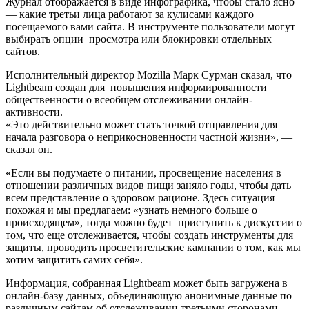
Журнал отображается в виде инфографика, чтобы стало ясно
— какие третьи лица работают за кулисами каждого
посещаемого вами сайта. В инструменте пользователи могут
выбирать опции просмотра или блокировки отдельных
сайтов.
Исполнительный директор Mozilla Марк Сурман сказал, что
Lightbeam создан для повышения информированности
общественности о всеобщем отслеживании онлайн-
активности.
«Это действительно может стать точкой отправления для
начала разговора о неприкосновенности частной жизни», —
сказал он.
«Если вы подумаете о питании, просвещение населения в
отношении различных видов пищи заняло годы, чтобы дать
всем представление о здоровом рационе. Здесь ситуация
похожая и мы предлагаем: «узнать немного больше о
происходящем», тогда можно будет приступить к дискуссии о
том, что еще отслеживается, чтобы создать инструменты для
защиты, проводить просветительские кампании о том, как мы
хотим защитить самих себя».
Информация, собранная Lightbeam может быть загружена в
онлайн-базу данных, объединяющую анонимные данные по
различным сайтам об отслеживании третьими сторонами.