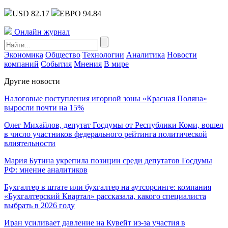
USD 82.17
ЕВРО 94.84
Онлайн журнал
Экономика
Общество
Технологии
Аналитика
Новости
компаний
События
Мнения
В мире
Другие новости
Налоговые поступления игорной зоны «Красная Поляна»
выросли почти на 15%
Олег Михайлов, депутат Госдумы от Республики Коми, вошел
в число участников федерального рейтинга политической
влиятельности
Мария Бутина укрепила позиции среди депутатов Госдумы
РФ: мнение аналитиков
Бухгалтер в штате или бухгалтер на аутсорсинге: компания
«Бухгалтерский Квартал» рассказала, какого специалиста
выбрать в 2026 году
Иран усиливает давление на Кувейт из-за участия в