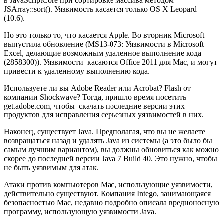
в JavaScriptCore при сортировке массива методом
JSArray::sort(). Уязвимость касается только OS X Leopard
(10.6).
Но это только то, что касается Apple. Во вторник Microsoft
выпустила обновление (MS13-073: Уязвимости в Microsoft
Excel, делающие возможным удаленное выполнение кода
(2858300)). Уязвимости касаются Office 2011 для Mac, и могут
привести к удаленному выполнению кода.
Используете ли вы Adobe Reader или Acrobat? Flash от
компании Shockwave? Тогда, пришло время посетить
get.adobe.com, чтобы скачать последние версии этих
продуктов для исправления серьезных уязвимостей в них.
Наконец, существует Java. Предполагая, что вы не желаете
возвращаться назад и удалять Java из системы (а это было бы
самым лучшим вариантом), вы должны обновиться как можно
скорее до последней версии Java 7 Build 40. Это нужно, чтобы
не быть уязвимым для атак.
Атаки против компьютеров Mac, использующие уязвимости,
действительно существуют. Компания Intego, занимающаяся
безопасностью Mac, недавно подробно описала вредноносную
программу, использующую уязвимости Java.