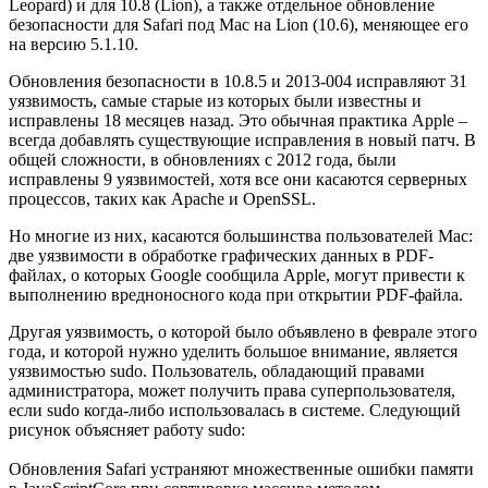
Leopard) и для 10.8 (Lion), а также отдельное обновление
безопасности для Safari под Mac на Lion (10.6), меняющее его
на версию 5.1.10.
Обновления безопасности в 10.8.5 и 2013-004 исправляют 31
уязвимость, самые старые из которых были известны и
исправлены 18 месяцев назад. Это обычная практика Apple –
всегда добавлять существующие исправления в новый патч. В
общей сложности, в обновлениях с 2012 года, были
исправлены 9 уязвимостей, хотя все они касаются серверных
процессов, таких как Apache и OpenSSL.
Но многие из них, касаются большинства пользователей Mac:
две уязвимости в обработке графических данных в PDF-
файлах, о которых Google сообщила Apple, могут привести к
выполнению вредноносного кода при открытии PDF-файла.
Другая уязвимость, о которой было объявлено в феврале этого
года, и которой нужно уделить большое внимание, является
уязвимостью sudo. Пользователь, обладающий правами
администратора, может получить права суперпользователя,
если sudo когда-либо использовалась в системе. Следующий
рисунок объясняет работу sudo:
Обновления Safari устраняют множественные ошибки памяти