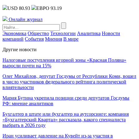
USD 80.93
ЕВРО 93.19
Онлайн журнал
Экономика
Общество
Технологии
Аналитика
Новости
компаний
События
Мнения
В мире
Другие новости
Налоговые поступления игорной зоны «Красная Поляна»
выросли почти на 15%
Олег Михайлов, депутат Госдумы от Республики Коми, вошел
в число участников федерального рейтинга политической
влиятельности
Мария Бутина укрепила позиции среди депутатов Госдумы
РФ: мнение аналитиков
Бухгалтер в штате или бухгалтер на аутсорсинге: компания
«Бухгалтерский Квартал» рассказала, какого специалиста
выбрать в 2026 году
Иран усиливает давление на Кувейт из-за участия в