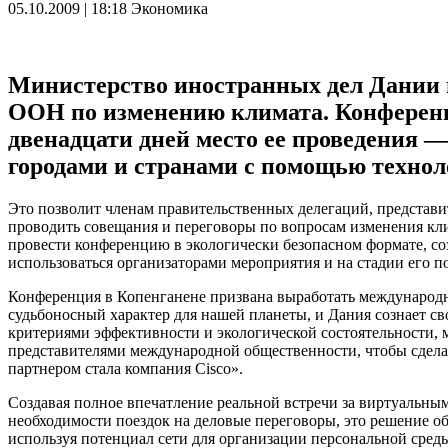
05.10.2009 | 18:18
Экономика
Министерство иностранных дел Дании п
ООН по изменению климата. Конференция
двенадцати дней место ее проведения —
городами и странами с помощью техноло
Это позволит членам правительственных делегаций, представи
проводить совещания и переговоры по вопросам изменения кли
провести конференцию в экологически безопасном формате, соз
использоваться организаторами мероприятия и на стадии его п
Конференция в Копенганене призвана выработать международно
судьбоносный характер для нашей планеты, и Дания сознает св
критериями эффективности и экологической состоятельности,
представителями международной общественности, чтобы сдела
партнером стала компания Cisco».
Создавая полное впечатление реальной встречи за виртуальным
необходимости поездок на деловые переговоры, это решение о
используя потенциал сети для организации персональной среды 