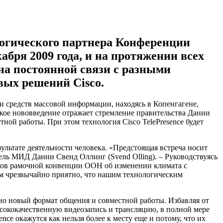
логического партнера Конференции
абря 2009 года, и на протяжении всех
 на постоянной связи с разными
вых решений Cisco.
и средств массовой информации, находясь в Копенгагене,
акое нововведение отражает стремление правительства Дании
ной работы. При этом технология Cisco TelePresence будет
льтате деятельности человека. «Предстоящая встреча носит
тель МИД Дании Свенд Оллинг (Svend Olling). – Руководствуясь
иков рамочной конвенции ООН об изменении климата с
м чрезвычайно приятно, что нашим технологическим
ьно новый формат общения и совместной работы. Избавляя от
ысококачественную видеозапись и трансляцию, в полной мере
ce окажутся как нельзя более к месту еще и потому, что их