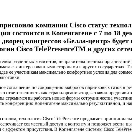
рисвоило компании Cisco статус техно
 состоится в Копенгагене с 7 по 18 дек
 дворец конгрессов «Белла-центр» будет
гии Cisco TelePresenceTM и других сете
телям различных комитетов, неправительственных организаций 
мата с заинтересованными сторонами в других государствах. Т
дав ее участникам максимально комфортные условия для совмест
одготовки.
е соглашение по сокращению выбросов парниковых газов в резу
ою ответственность как страна-организатор, – заявил представи
 мы стремимся выработать новые формы сотрудничества участн
ть конференцию Копенгагене максимально результативной, и на
 столом, технология Cisco TelePresence предлагает принципиал
беспечивает совместный доступ к контенту и позволяет вести в
с эффектом присутствия. В Копенгагене системы Cisco TelePresen