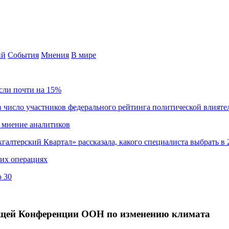
ий
События
Мнения
В мире
сли почти на 15%
 число участников федерального рейтинга политической влияте
 мнение аналитиков
хгалтерский Квартал» рассказала, какого специалиста выбрать в 
ких операциях
о 30
дущей Конференции ООН по изменению климата