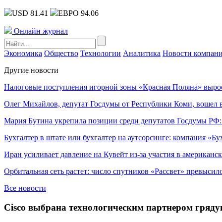
USD 81.41
ЕВРО 94.06
Онлайн журнал
Экономика
Общество
Технологии
Аналитика
Новости компан
Другие новости
Налоговые поступления игорной зоны «Красная Поляна» выро
Олег Михайлов, депутат Госдумы от Республики Коми, вошел в
Мария Бутина укрепила позиции среди депутатов Госдумы РФ:
Бухгалтер в штате или бухгалтер на аутсорсинге: компания «Бу
Иран усиливает давление на Кувейт из-за участия в американс
Орбитальная сеть растет: число спутников «Рассвет» превысил
Все новости
Cisco выбрана технологическим партнером гря